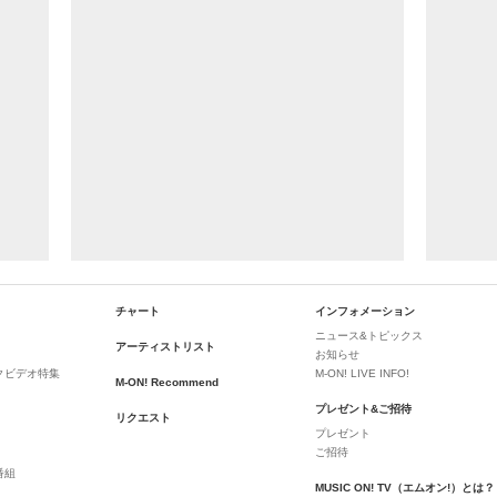
チャート
インフォメーション
ニュース&トピックス
アーティストリスト
お知らせ
クビデオ特集
M-ON! LIVE INFO!
M-ON! Recommend
プレゼント&ご招待
リクエスト
プレゼント
ご招待
番組
MUSIC ON! TV（エムオン!）とは？