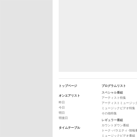
トップページ
プログラムリスト
スペシャル番組
オンエアリスト
アーティスト特集
昨日
アーティストミュージッ
今日
ミュージックビデオ特集
明日
その他特集
明後日
レギュラー番組
カウントダウン番組
タイムテーブル
トーク･バラエティ･情報
ミュージックビデオ番組