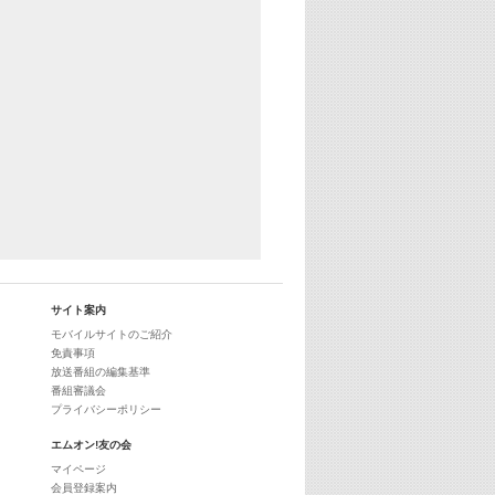
29:00
最新最強! 歌えるヒッツ
サイト案内
モバイルサイトのご紹介
免責事項
放送番組の編集基準
番組審議会
プライバシーポリシー
エムオン!友の会
マイページ
会員登録案内