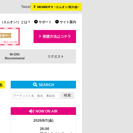
Tweet
MEMBER’S ~エムオン!友の会~
 TV（エムオン!）とは？
サポート
サイト案内
視聴方法はコチラ
M-ON!
リクエスト
Recommend
る
SEARCH
NOW ON AIR
2026/8/7(金)
26:00