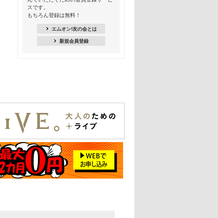
18:30
スです。
M-ON! Countdown K
もちろん登録は無料！
20:00
エムオン!友の会とは
M-ON! カラオケカウントダウン 20
新規会員登録
22:00
耳に残る歴代CMソングメドレー
22:30
フェスで見たい! 人気アーティストの
ライブミュージックビデオ特集
23:00
SUPER EIGHT特集
24:00
あのころヒッツ! 2025年
25:00
エムオン! ヒッツ
26:00
歴代カラオケスーパーヒッツ
27:00
Japan Music Video Countdown on
YouTube