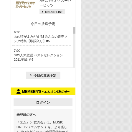
歴代カラオケスーパ
ーヒッツ
ON AIR LIST
今日の放送予定
6:00
あの頃がよみがえる! みんなの青春ソ
ング特集【歌詞入り】#5
7:00
SBS人気歌謡 ベストセレクション
2011年編 ＃6
8:30
今も昔も愛される鉄板カラオケメドレ
今日の放送予定
ー【歌詞入り】 一挙5時間！
13:30
MEMBER’S
~エムオン!友の会~
Apple Music カウントダウン 20
15:30
ログイン
この夏聴きたい! サマーソングメドレ
ー【歌詞入り】 #5
未登録の方へ
16:30
「エムオン!友の会」は、MUSIC
あのころK-POPヒッツ! 2018→2021年
ON! TV（エムオン!）を、より楽し
んでいただくための会員登録サービ