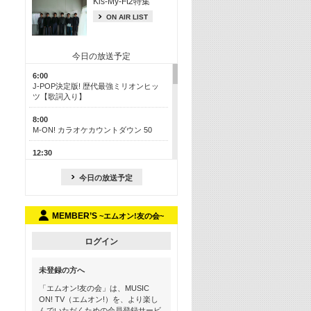
Kis-My-Ft2特集
ON AIR LIST
今日の放送予定
6:00
J-POP決定版! 歴代最強ミリオンヒッ
ツ【歌詞入り】
8:00
M-ON! カラオケカウントダウン 50
12:30
J-POP最強カウントダウン50
今日の放送予定
17:00
ONE OK ROCK特集
MEMBER’S
~エムオン!友の会~
18:30
お家でフェス気分を味わおう! ライブ
映像スペシャル
ログイン
19:00
未登録の方へ
Hits ON! 最新アニメ主題歌特集 ＜＃
17＞
「エムオン!友の会」は、MUSIC
ON! TV（エムオン!）を、より楽し
19:30
んでいただくための会員登録サービ