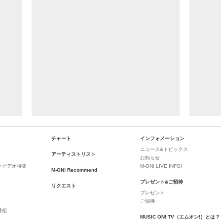
チャート
インフォメーション
ニュース&トピックス
アーティストリスト
お知らせ
クビデオ特集
M-ON! LIVE INFO!
M-ON! Recommend
プレゼント&ご招待
リクエスト
プレゼント
ご招待
番組
MUSIC ON! TV（エムオン!）とは？