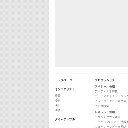
トップページ
プログラムリスト
スペシャル番組
オンエアリスト
アーティスト特集
昨日
アーティストミュージッ
今日
ミュージックビデオ特集
明日
その他特集
明後日
レギュラー番組
カウントダウン番組
タイムテーブル
トーク･バラエティ･情報
ミュージックビデオ番組