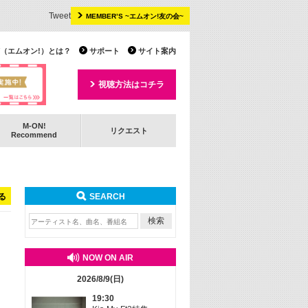
Tweet
MEMBER’S ~エムオン!友の会~
 TV（エムオン!）とは？
サポート
サイト案内
視聴方法はコチラ
M-ON!
リクエスト
Recommend
る
SEARCH
NOW ON AIR
2026/8/9(日)
19:30