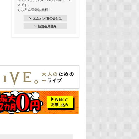
Kis-My-Ft2特集
スです。
もちろん登録は無料！
20:00
NEWS特集
エムオン!友の会とは
新規会員登録
21:00
大人気! 映画主題歌特集
22:30
上半期を総ざらい! 2026年の注目アー
ティスト特集
23:00
エムオン! ビッグヒッツ
25:00
この夏聴きたい! サマーソングメドレ
ー【歌詞入り】 一挙5時間！