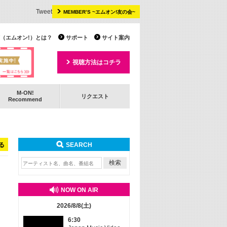
Tweet
MEMBER’S ~エムオン!友の会~
 TV（エムオン!）とは？
サポート
サイト案内
視聴方法はコチラ
M-ON!
リクエスト
Recommend
る
SEARCH
NOW ON AIR
2026/8/8(土)
6:30