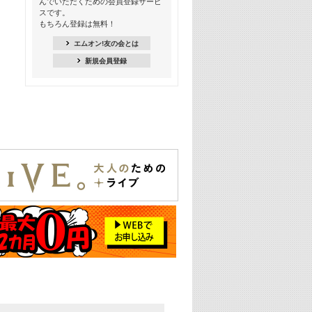
んでいただくための会員登録サービ
季節を感じよう! シーズンソング特集
スです。
-8月編-【歌詞入り】
もちろん登録は無料！
21:30
エムオン!友の会とは
臨場感満載! 人気バンドのライブミュ
新規会員登録
ージックビデオ特集
22:00
今押さえるならコレ! 令和最新ヒット
ソング特集
23:00
BLACKPINK特集
24:00
K-POP 第3世代特集
24:30
K-POP 第4世代特集
25:00
あのころヒッツ! 一挙5時間！
2021→2025年