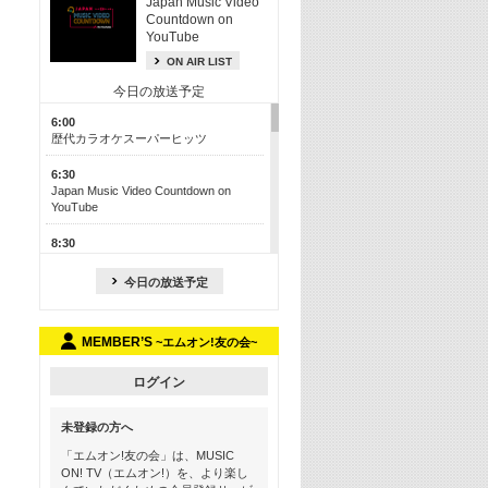
Japan Music Video
Countdown on
YouTube
ON AIR LIST
今日の放送予定
6:00
歴代カラオケスーパーヒッツ
6:30
Japan Music Video Countdown on
YouTube
8:30
J-POP最強カウントダウン50【歌詞入
り】
今日の放送予定
13:00
M-ON! カラオケカウントダウン 50
MEMBER’S
~エムオン!友の会~
17:30
Official髭男dism特集
ログイン
19:00
未登録の方へ
よりぬき! この夏聴きたい! サマーソン
グメドレー【歌詞入り】
「エムオン!友の会」は、MUSIC
ON! TV（エムオン!）を、より楽し
21:00