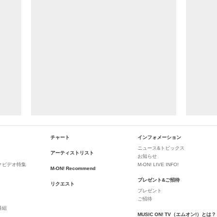
チャート
インフォメーション
ニュース&トピックス
アーティストリスト
お知らせ
クビデオ特集
M-ON! LIVE INFO!
M-ON! Recommend
プレゼント&ご招待
リクエスト
プレゼント
ご招待
番組
MUSIC ON! TV（エムオン!）とは？