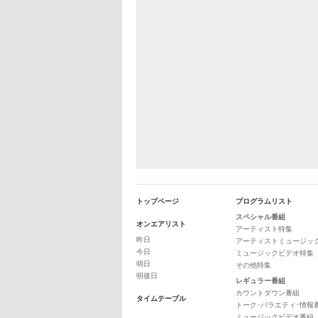
トップページ
プログラムリスト
スペシャル番組
オンエアリスト
アーティスト特集
昨日
アーティストミュージッ
今日
ミュージックビデオ特集
明日
その他特集
明後日
レギュラー番組
カウントダウン番組
タイムテーブル
トーク･バラエティ･情報
ミュージックビデオ番組