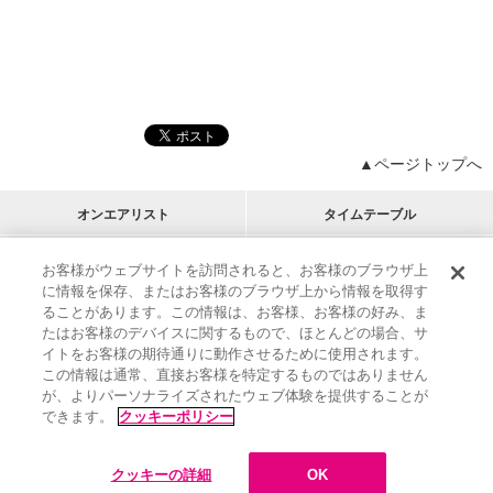
▲ページトップへ
オンエアリスト
タイムテーブル
プログラムリスト
チャート
お客様がウェブサイトを訪問されると、お客様のブラウザ上
に情報を保存、またはお客様のブラウザ上から情報を取得す
M-ON!
アーティストリスト
リクエスト
ることがあります。この情報は、お客様、お客様の好み、ま
RECOMMEND
たはお客様のデバイスに関するもので、ほとんどの場合、サ
イトをお客様の期待通りに動作させるために使用されます。
インフォメーション
|
プレゼント&ご招待
この情報は通常、直接お客様を特定するものではありません
MUSIC ON! TV（エムオン!）とは？
|
サポート
が、よりパーソナライズされたウェブ体験を提供することが
サイト案内
|
エムオン!友の会
|
クッキーの詳細
できます。
クッキーポリシー
M-ON! BOOKS
|
運営会社
クッキーの詳細
OK