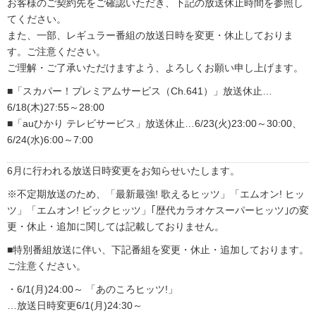
お客様のご契約先をご確認いただき、下記の放送休止時間を参照し
てください。
また、一部、レギュラー番組の放送日時を変更・休止しておりま
す。ご注意ください。
ご理解・ご了承いただけますよう、よろしくお願い申し上げます。
■「スカパー！プレミアムサービス（Ch.641）」放送休止…
6/18(木)27:55～28:00
■「auひかり テレビサービス」放送休止…6/23(火)23:00～30:00、
6/24(水)6:00～7:00
6月に行われる放送日時変更をお知らせいたします。
※不定期放送のため、「最新最強! 歌えるヒッツ」「エムオン! ヒッ
ツ」「エムオン! ビックヒッツ」｢歴代カラオケスーパーヒッツ｣の変
更・休止・追加に関しては記載しておりません。
■特別番組放送に伴い、下記番組を変更・休止・追加しております。
ご注意ください。
・6/1(月)24:00～ 「あのころヒッツ!」
…放送日時変更6/1(月)24:30～