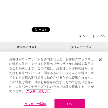
▲ページトップへ
オンエアリスト
タイムテーブル
プログラムリスト
チャート
お客様がウェブサイトを訪問されると、お客様のブラウザ上
に情報を保存、またはお客様のブラウザ上から情報を取得す
M-ON!
アーティストリスト
リクエスト
ることがあります。この情報は、お客様、お客様の好み、ま
RECOMMEND
たはお客様のデバイスに関するもので、ほとんどの場合、サ
イトをお客様の期待通りに動作させるために使用されます。
インフォメーション
|
プレゼント&ご招待
この情報は通常、直接お客様を特定するものではありません
MUSIC ON! TV（エムオン!）とは？
|
サポート
が、よりパーソナライズされたウェブ体験を提供することが
サイト案内
|
エムオン!友の会
|
クッキーの詳細
できます。
クッキーポリシー
M-ON! BOOKS
|
運営会社
クッキーの詳細
OK