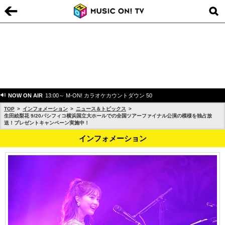
NOW ON AIR
13:00～ M-ON! カラオケカウントダウン 50
TOP
インフォメーション
ニュース＆トピックス
生田絵梨花 9/20パシフィコ横浜国立大ホールでの全国ツアーファイナル公演の模様を独占放
送！プレゼントキャンペーン実施中！
インフォメーション