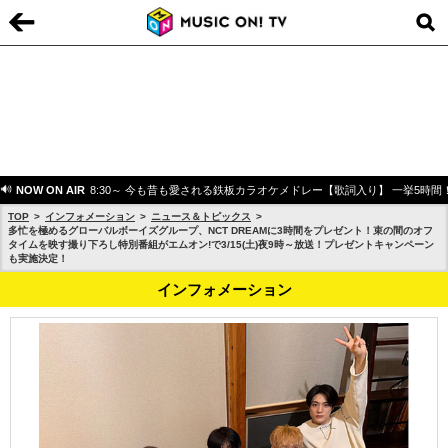
NOW ON AIR
8:30～ 今も昔も愛される鉄板カラオケメドレー【歌詞入り】 一挙5時間
TOP
インフォメーション
ニュース＆トピックス
多忙を極めるグローバルボーイズグループ、NCT DREAMに3時間をプレゼント！束の間のオフ
タイムを映す撮り下ろし特別番組がエムオン!で3/15(土)夜9時～放送！プレゼントキャンペーン
も実施決定！
インフォメーション