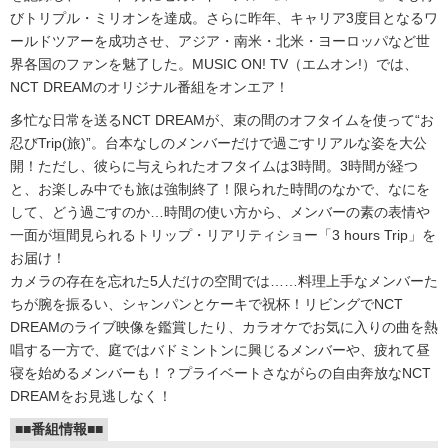
びトリプル・ミリオンを達成。さらに昨年、キャリア3度目となるワ
ールドツアーを成功させ、アジア・南米・北米・ヨーロッパなど世
界各国のファンを魅了した。MUSIC ON! TV（エムオン!）では、
NCT DREAMのオリジナル番組をオンエア！
多忙な日常を送るNCT DREAMが、束の間のオフタイムを使って“お
忍びTrip(旅)”。台本なしのメンバーだけで過ごすリアルな姿を大公
開！ただし、彼らに与えられたオフタイムは3時間。3時間が経つ
と、お楽しみ中でも旅は強制終了！限られた時間のなかで、なにを
して、どう過ごすのか…時間の使い方から、メンバーの素の表情や
一面が垣間見られるトリップ・リアリティショー「3 hours Trip」を
お届け！
カメラの存在を忘れた5人だけの空間では……料理上手なメンバーた
ちが腕を振るい、シャンパンとケーキで祝杯！リビングでNCT
DREAMのライブ映像を鑑賞したり、カラオケでお気に入りの曲を熱
唱する一方で、庭ではバドミントンに興じるメンバーや、疲れて昼
寝を始めるメンバーも！？プライベートさながらの自由奔放なNCT
DREAMをお見逃しなく！
■■番組情報■■