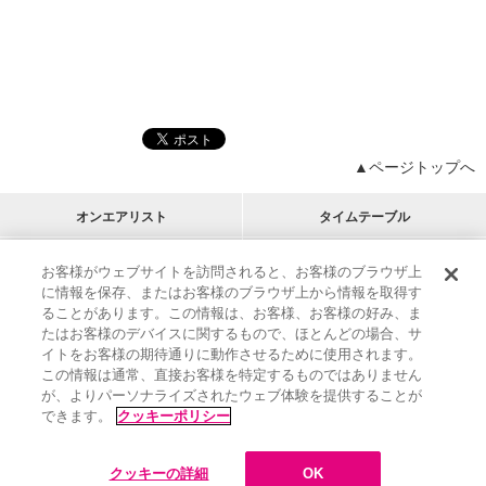
▲ページトップへ
オンエアリスト
タイムテーブル
プログラムリスト
チャート
お客様がウェブサイトを訪問されると、お客様のブラウザ上
に情報を保存、またはお客様のブラウザ上から情報を取得す
M-ON!
アーティストリスト
リクエスト
RECOMMEND
ることがあります。この情報は、お客様、お客様の好み、ま
たはお客様のデバイスに関するもので、ほとんどの場合、サ
イトをお客様の期待通りに動作させるために使用されます。
インフォメーション
|
プレゼント&ご招待
この情報は通常、直接お客様を特定するものではありません
MUSIC ON! TV（エムオン!）とは？
|
サポート
が、よりパーソナライズされたウェブ体験を提供することが
サイト案内
|
エムオン!友の会
|
クッキーの詳細
できます。
クッキーポリシー
M-ON! BOOKS
|
運営会社
クッキーの詳細
OK