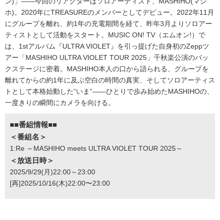
ン)」――今回のリアクターはソロアーティスト、MASHIHO(マシ
ホ)。2020年にTREASUREのメンバーとしてデビュー。2022年11月
にグループを離れ、約1年の充電期間を経て、昨年3月よりソロアー
ティストとして活動をスタート。MUSIC ON! TV（エムオン!）で
は、1stアルバム『ULTRA VIOLET』を引っ提げた自身初のZeppツ
アー「MASHIHO ULTRA VIOLET TOUR 2025」千秋楽公演のバッ
クステージに密着。MASHIHO本人の口から語られる、グループを
離れてからの約1年に及ぶ空白の時間の真実、そしてソロアーティス
トとして本格始動した“いま”――ひとりで歩み始めたMASHIHOの、
一度きりの瞬間にカメラを向ける。
■■番組情報■■
＜番組名＞
1:Re ～MASHIHO meets ULTRA VIOLET TOUR 2025～
＜放送日時＞
2025/9/29(月)22:00～23:00
[再]2025/10/16(木)22:00〜23:00