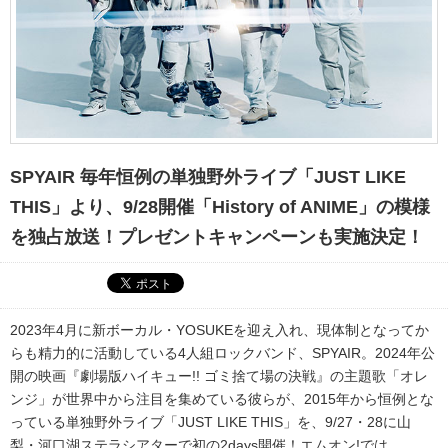
SPYAIR 毎年恒例の単独野外ライブ「JUST LIKE
THIS」より、9/28開催「History of ANIME」の模様
を独占放送！プレゼントキャンペーンも実施決定！
2023年4月に新ボーカル・YOSUKEを迎え入れ、現体制となってか
らも精力的に活動している4人組ロックバンド、SPYAIR。2024年公
開の映画『劇場版ハイキュー!! ゴミ捨て場の決戦』の主題歌「オレ
ンジ」が世界中から注目を集めている彼らが、2015年から恒例とな
っている単独野外ライブ「JUST LIKE THIS」を、9/27・28に山
梨・河口湖ステラシアターで初の2days開催！エムオン!では、