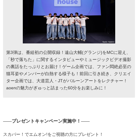
第3弾は、番組初の公開収録！遠山大輔(グランジ)をMCに迎え、
「秒で落ちた」に関するインタビューやミュージックビデオ撮影
の裏話をたっぷりとお届け！ゲーム企画では、ファン悶絶必至の
猫耳姿やメンバーが白熱する様子も！前回に引き続き、クリエイ
ター企画では、大道芸人・JTがバルーンアートをレクチャー！
aoenの魅力がぎゅっと詰まった60分をお楽しみに！
プレゼントキャンペーン実施中！
――
――
スカパー！でエムオン!をご視聴の方にプレゼント！