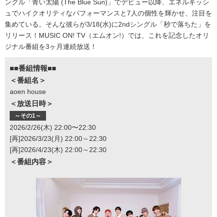
ングル「青い太陽 (The Blue Sun)」でデビュー以降、エネルギッシ
ュでハイクオリティなパフォーマンスと7人の個性を輝かせ、注目を
集めている。そんな彼らが3/18(水)に2ndシングル「秒で落ちた」を
リリース！MUSIC ON! TV（エムオン!）では、これを記念したオリ
ジナル番組を3ヶ月連続放送！
■■番組情報■■
＜番組名＞
aoen house
＜放送日時＞
～その1～
2026/2/26(木) 22:00〜22:30
[再]2026/3/23(月) 22:00～22:30
[再]2026/4/23(木) 22:00～22:30
＜番組内容＞