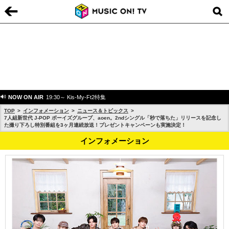
NOW ON AIR
19:30～ Kis-My-Ft2特集
TOP
インフォメーション
ニュース＆トピックス
7人組新世代 J-POP ボーイズグループ、aoen。2ndシングル「秒で落ちた」リリースを記念し
た撮り下ろし特別番組を3ヶ月連続放送！プレゼントキャンペーンも実施決定！
インフォメーション