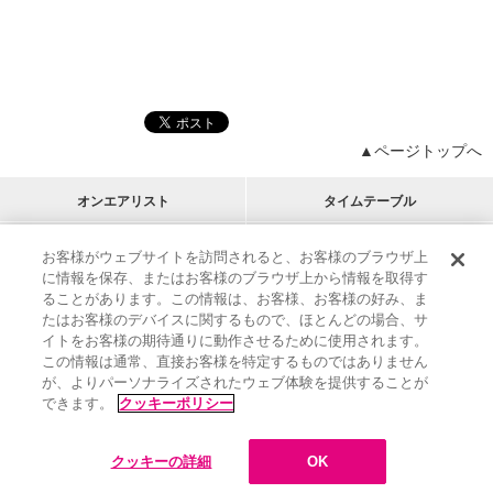
▲ページトップへ
オンエアリスト
タイムテーブル
プログラムリスト
チャート
お客様がウェブサイトを訪問されると、お客様のブラウザ上
に情報を保存、またはお客様のブラウザ上から情報を取得す
M-ON!
アーティストリスト
リクエスト
ることがあります。この情報は、お客様、お客様の好み、ま
RECOMMEND
たはお客様のデバイスに関するもので、ほとんどの場合、サ
イトをお客様の期待通りに動作させるために使用されます。
インフォメーション
|
プレゼント&ご招待
この情報は通常、直接お客様を特定するものではありません
MUSIC ON! TV（エムオン!）とは？
|
サポート
が、よりパーソナライズされたウェブ体験を提供することが
サイト案内
|
エムオン!友の会
|
クッキーの詳細
できます。
クッキーポリシー
M-ON! BOOKS
|
運営会社
クッキーの詳細
OK
©
Sony Music Solutions Inc. All rights reserved.