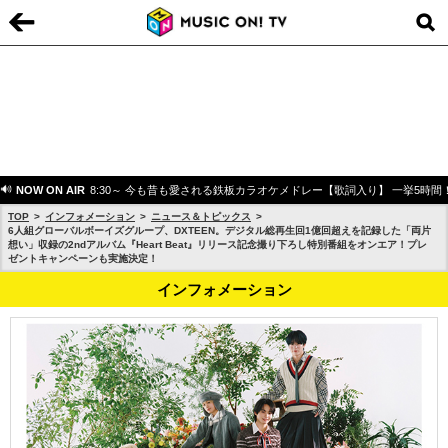
NOW ON AIR
8:30～ 今も昔も愛される鉄板カラオケメドレー【歌詞入り】 一挙5時間
TOP
インフォメーション
ニュース＆トピックス
6人組グローバルボーイズグループ、DXTEEN。デジタル総再生回1億回超えを記録した「両片
想い」収録の2ndアルバム『Heart Beat』リリース記念撮り下ろし特別番組をオンエア！プレ
ゼントキャンペーンも実施決定！
インフォメーション