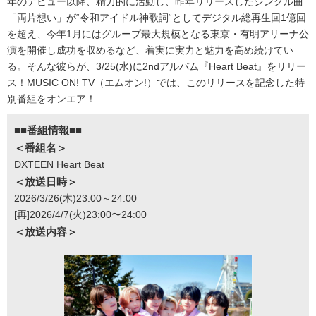
年のデビュー以降、精力的に活動し、昨年リリースしたシングル曲
「両片想い」が“令和アイドル神歌詞“としてデジタル総再生回1億回
を超え、今年1月にはグループ最大規模となる東京・有明アリーナ公
演を開催し成功を収めるなど、着実に実力と魅力を高め続けてい
る。そんな彼らが、3/25(水)に2ndアルバム『Heart Beat』をリリー
ス！MUSIC ON! TV（エムオン!）では、このリリースを記念した特
別番組をオンエア！
■■番組情報■■
＜番組名＞
DXTEEN Heart Beat
＜放送日時＞
2026/3/26(木)23:00～24:00
[再]2026/4/7(火)23:00〜24:00
＜放送内容＞