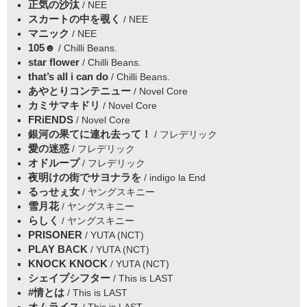
正気の沙汰
/ NEE
スカートの中を覗く
/ NEE
マニック
/ NEE
105☻
/ Chilli Beans.
star flower
/ Chilli Beans.
that’s all i can do
/ Chilli Beans.
あやとりコンテニュー
/ Novel Core
カミサマキドリ
/ Novel Core
FRiENDS
/ Novel Core
銀河の果てに連れ去って！
/ フレデリック
愛の迷惑
/ フレデリック
オドループ
/ フレデリック
夜明けの街でサヨナラを
/ indigo la End
るっせぇ女
/ ヤングスキニー
雪月花
/ ヤングスキニー
らしく
/ ヤングスキニー
PRISONER
/ YUTA (NCT)
PLAY BACK
/ YUTA (NCT)
KNOCK KNOCK
/ YUTA (NCT)
シェイプシフター
/ This is LAST
#情とは
/ This is LAST
オムライス