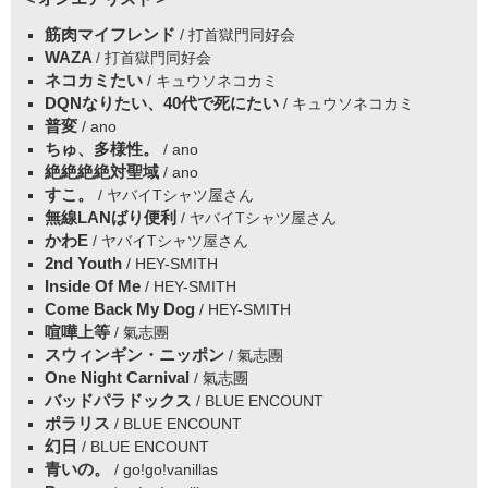
筋肉マイフレンド
/ 打首獄門同好会
WAZA
/ 打首獄門同好会
ネコカミたい
/ キュウソネコカミ
DQNなりたい、40代で死にたい
/ キュウソネコカミ
普変
/ ano
ちゅ、多様性。
/ ano
絶絶絶絶対聖域
/ ano
すこ。
/ ヤバイTシャツ屋さん
無線LANばり便利
/ ヤバイTシャツ屋さん
かわE
/ ヤバイTシャツ屋さん
2nd Youth
/ HEY-SMITH
Inside Of Me
/ HEY-SMITH
Come Back My Dog
/ HEY-SMITH
喧嘩上等
/ 氣志團
スウィンギン・ニッポン
/ 氣志團
One Night Carnival
/ 氣志團
バッドパラドックス
/ BLUE ENCOUNT
ポラリス
/ BLUE ENCOUNT
幻日
/ BLUE ENCOUNT
青いの。
/ go!go!vanillas