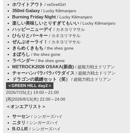
ホワイトアウト
/ reGretGirl
350ml Galaxy
/ Lucky Kilimanjaro
Burning Friday Night
/ Lucky Kilimanjaro
楽しい美味しいとりすぎてもいい
/ Lucky Kilimanjaro
ハッピーニューデイ
/ カネヨリマサル
ひらりとパーキー
/ カネヨリマサル
ぜんぶオーライ！
/ カネヨリマサル
きらめくきもち
/ the shes gone
まぼろし
/ the shes gone
ラベンダー
/ the shes gone
METROCK2026 OSAKA(新曲)
/ 超能力戦士ドリアン
チャーハンパラパラパラダイス
/ 超能力戦士ドリアン
ドラゴンの裁縫セット（笑）
/ 超能力戦士ドリアン
＜GREEN HILL day2＞
2026/7/25(土) 19:00～21:00
[再]2026/8/13(木) 22:00～24:00
＜オンエアリスト＞
サーセン
/ シンガーズハイ
ニタリ
/ シンガーズハイ
B.O.LIE
/ シンガーズハイ