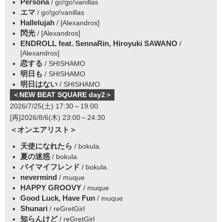
Persona
/ go!go!vanillas
エマ
/ go!go!vanillas
Hallelujah
/ [Alexandros]
閃光
/ [Alexandros]
ENDROLL feat. SennaRin, Hiroyuki SAWANO
/
[Alexandros]
恋する
/ SHISHAMO
明日も
/ SHISHAMO
明日はない
/ SHISHAMO
＜NEW BEAT SQUARE day2＞
2026/7/25(土) 17:30～19:00
[再]2026/8/6(木) 23:00～24:30
＜オンエアリスト＞
天使になれたら
/ bokula.
夏の迷惑
/ bokula.
バイマイフレンド
/ bokula.
nevermind
/ muque
HAPPY GROOVY
/ muque
Good Luck, Have Fun
/ muque
Shunari
/ reGretGirl
知らんけど
/ reGretGirl