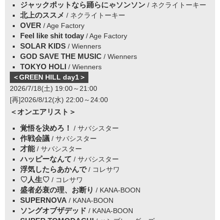
ジャックポットなら踊らにゃソンソン
/ ネクライトーキー
北上のススメ
/ ネクライトーキー
OVER
/ Age Factory
Feel like shit today
/ Age Factory
SOLAR KIDS
/ Wienners
GOD SAVE THE MUSIC
/ Wienners
TOKYO HOLI
/ Wienners
＜GREEN HILL day1＞
2026/7/18(土) 19:00～21:00
[再]2026/8/12(水) 22:00～24:00
＜オンエアリスト＞
覚悟を決めろ！
/ サバシスター
作戦会議
/ サバシスター
才能
/ サバシスター
ハッピーなんて
/ サバシスター
浮気したらあかんで
/ コレサワ
♡人生♡
/ コレサワ
盛者必衰の理、お断り
/ KANA-BOON
SUPERNOVA
/ KANA-BOON
ソングオブザデッド
/ KANA-BOON