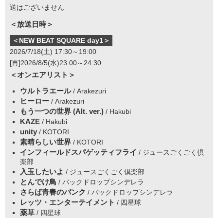
送はございません
＜放送日時＞
＜NEW BEAT SQUARE day1＞
2026/7/18(土) 17:30～19:00
[再]2026/8/5(水)23:00～24:30
＜オンエアリスト＞
ウルトラエール
/ Arakezuri
ヒーロー
/ Arakezuri
もう一つの世界 (Alt. ver.)
/ Hakubi
KAZE
/ Hakubi
unity
/ KOTORI
素晴らしい世界
/ KOTORI
インフィールドスパゲッティフライ
/ ジュースごくごく倶
楽部
入玉したいよ
/ ジュースごくごく倶楽部
とんでけ鳥
/ バックドロップシンデレラ
さらば青春のパンク
/ バックドロップシンデレラ
レッツ・エンターテイメント
/ 四星球
薬草
/ 四星球