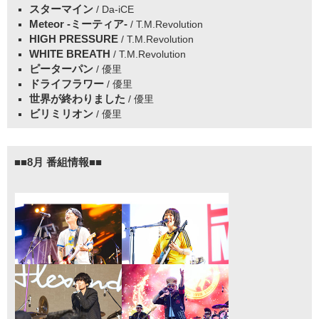
スターマイン
/ Da-iCE
Meteor -ミーティア-
/ T.M.Revolution
HIGH PRESSURE
/ T.M.Revolution
WHITE BREATH
/ T.M.Revolution
ピーターパン
/ 優里
ドライフラワー
/ 優里
世界が終わりました
/ 優里
ビリミリオン
/ 優里
■■8月 番組情報■■