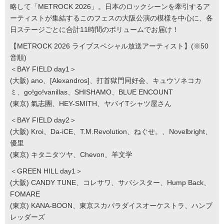
略して「METROCK 2026」。日本のロックシーンを牽引するア
ーティストが集結するこのフェスの大阪公演の模様を中心に、各
日ステージごとに合計11時間のボリュームでお届け！
【METROCK 2026 ライブスペシャル放送アーティスト】(※50
音順)
＜BAY FIELD day1＞
(大阪) ano、[Alexandros]、打首獄門同好会、キュウソネコカ
ミ、go!go!vanillas、SHISHAMO、BLUE ENCOUNT
(東京) 氣志團、HEY-SMITH、ヤバイTシャツ屋さん
＜BAY FIELD day2＞
(大阪) Kroi、Da-iCE、T.M.Revolution、ねぐせ。、Novelbright、
優里
(東京) キタニタツヤ、Chevon、羊文学
＜GREEN HILL day1＞
(大阪) CANDY TUNE、コレサワ、サバシスター、Hump Back、
FOMARE
(東京) KANA-BOON、東京スカパラダイスオーケストラ、ハンブ
レッダーズ