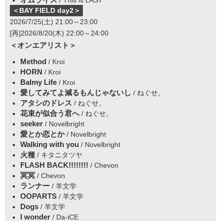
/ This is LAST
＜BAY FIELD day2＞
2026/7/25(土) 21:00～23:00
[再]2026/8/20(木) 22:00～24:00
＜オンエアリスト＞
Method
/ Kroi
HORN
/ Kroi
Balmy Life
/ Kroi
愛してみてよ減るもんじゃないし
/ ねぐせ。
アタシのドレス
/ ねぐせ。
花束が似合う君へ
/ ねぐせ。
seeker
/ Novelbright
愛とか恋とか
/ Novelbright
Walking with you
/ Novelbright
火種
/ キタニタツヤ
FLASH BACK!!!!!!!!
/ Chevon
冥冥
/ Chevon
ランナー
/ 羊文学
OOPARTS
/ 羊文学
Dogs
/ 羊文学
I wonder
/ Da-iCE