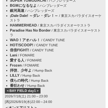
SUPER TOMODACHI
/ ハンブレッダーズ
BGMになるなよ
/ ハンブレッダーズ
銀河高速
/ ハンブレッダーズ
¡Dale Dale! ～ダレ・ダレ！～
/ 東京スカパラダイスオーケ
ストラ
HAMMERHEAD
/ 東京スカパラダイスオーケストラ
Paradise Has No Border
/ 東京スカパラダイスオーケスト
ラ
WAO！アオハル！
/ CANDY TUNE
HOT!SCOOP!
/ CANDY TUNE
倍倍FIGHT!
/ CANDY TUNE
Lani
/ FOMARE
愛する人
/ FOMARE
Frozen
/ FOMARE
拝啓、少年よ
/ Hump Back
LILLY
/ Hump Back
僕らの時代
/ Hump Back
番狂わせ
/ Hump Back
＜BAY FIELD day1＞
2026/7/18(土) 21:00～23:00
[再]2026/8/19(水)22:00～24:00
＜オンエアリスト＞