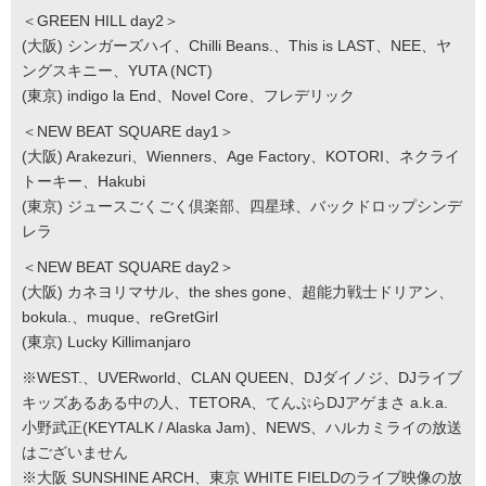
＜GREEN HILL day2＞
(大阪) シンガーズハイ、Chilli Beans.、This is LAST、NEE、ヤ
ングスキニー、YUTA (NCT)
(東京) indigo la End、Novel Core、フレデリック
＜NEW BEAT SQUARE day1＞
(大阪) Arakezuri、Wienners、Age Factory、KOTORI、ネクライ
トーキー、Hakubi
(東京) ジュースごくごく倶楽部、四星球、バックドロップシンデ
レラ
＜NEW BEAT SQUARE day2＞
(大阪) カネヨリマサル、the shes gone、超能力戦士ドリアン、
bokula.、muque、reGretGirl
(東京) Lucky Killimanjaro
※WEST.、UVERworld、CLAN QUEEN、DJダイノジ、DJライブ
キッズあるある中の人、TETORA、てんぷらDJアゲまさ a.k.a.
小野武正(KEYTALK / Alaska Jam)、NEWS、ハルカミライの放送
はございません
※大阪 SUNSHINE ARCH、東京 WHITE FIELDのライブ映像の放