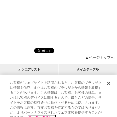
▲ページトップへ
オンエアリスト
タイムテーブル
プログラムリスト
チャート
お客様がウェブサイトを訪問されると、お客様のブラウザ上
に情報を保存、またはお客様のブラウザ上から情報を取得す
M-ON!
アーティストリスト
リクエスト
ることがあります。この情報は、お客様、お客様の好み、ま
RECOMMEND
たはお客様のデバイスに関するもので、ほとんどの場合、サ
イトをお客様の期待通りに動作させるために使用されます。
インフォメーション
|
プレゼント&ご招待
この情報は通常、直接お客様を特定するものではありません
MUSIC ON! TV（エムオン!）とは？
|
サポート
が、よりパーソナライズされたウェブ体験を提供することが
サイト案内
|
エムオン!友の会
|
クッキーの詳細