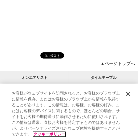
▲ページトップへ
オンエアリスト
タイムテーブル
プログラムリスト
チャート
お客様がウェブサイトを訪問されると、お客様のブラウザ上
に情報を保存、またはお客様のブラウザ上から情報を取得す
M-ON!
アーティストリスト
リクエスト
ることがあります。この情報は、お客様、お客様の好み、ま
RECOMMEND
たはお客様のデバイスに関するもので、ほとんどの場合、サ
イトをお客様の期待通りに動作させるために使用されます。
インフォメーション
|
プレゼント&ご招待
この情報は通常、直接お客様を特定するものではありません
MUSIC ON! TV（エムオン!）とは？
|
サポート
が、よりパーソナライズされたウェブ体験を提供することが
サイト案内
|
エムオン!友の会
|
クッキーの詳細
できます。
クッキーポリシー