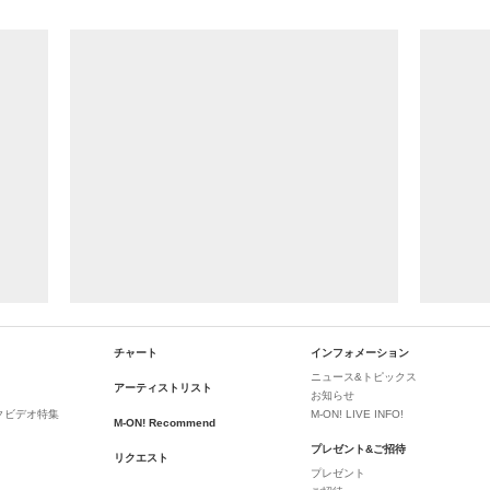
チャート
インフォメーション
ニュース&トピックス
アーティストリスト
お知らせ
クビデオ特集
M-ON! LIVE INFO!
M-ON! Recommend
プレゼント&ご招待
リクエスト
プレゼント