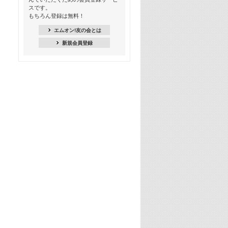
スです。
16:30
もちろん登録は無料！
Apple Music カウントダウン 20
エムオン!友の会とは
18:30
新規会員登録
あのころK-POPヒッツ! 2021年
19:00
韓ON! Countdown 10
20:00
J-POP最強カウントダウン20【歌詞入
り】
22:00
大人のための名曲セレクション ～バン
ド編～【歌詞入り】
22:30
今推したい! エムオン!おすすめミュー
ジックビデオ特集＜#28＞
23:00
METROCK 2026 ライブスペシャル＜
NEW BEAT SQUARE day2＞
24:30
あのころヒッツ! 2024年