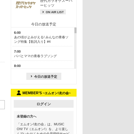
歴代カラオケスーパ
ーヒッツ
ON AIR LIST
今日の放送予定
6:00
あの頃がよみがえる! みんなの青春ソ
ング特集【歌詞入り】#4
7:00
パパとママの青春ラブソング
8:00
！
あのころドラマヒッツ! 2013年
今日の放送予定
8:30
M-ON! カラオケカウントダウン 50
MEMBER’S
~エムオン!友の会~
13:00
歴代カラオケスーパーヒッツ
ログイン
13:30
LINE MUSICカウントダウン20
未登録の方へ
15:30
「エムオン!友の会」は、MUSIC
この夏聴きたい! サマーソングメドレ
ON! TV（エムオン!）を、より楽し
ー【歌詞入り】 #4
んでいただくための会員登録サービ