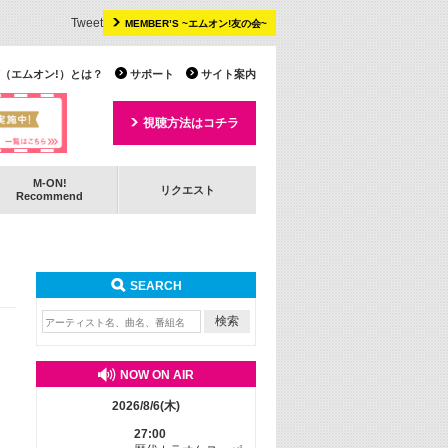
Tweet
MEMBER’S ~エムオン!友の会~
 TV（エムオン!）とは？
サポート
サイト案内
視聴方法はコチラ
M-ON!
リクエスト
Recommend
SEARCH
NOW ON AIR
2026/8/6(木)
27:00