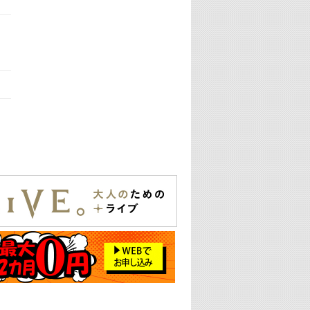
25:30
エムオン! ヒッツ
27:00
歴代カラオケスーパーヒッツ
28:00
M-ON! Countdown International 10
29:00
最新最強! 歌えるヒッツ