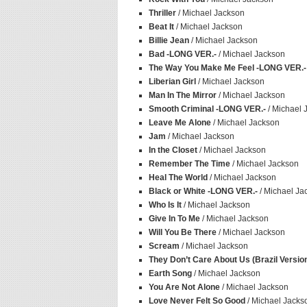
Thriller
/ Michael Jackson
Beat It
/ Michael Jackson
Billie Jean
/ Michael Jackson
Bad -LONG VER.-
/ Michael Jackson
The Way You Make Me Feel -LONG VER.-
Liberian Girl
/ Michael Jackson
Man In The Mirror
/ Michael Jackson
Smooth Criminal -LONG VER.-
/ Michael 
Leave Me Alone
/ Michael Jackson
Jam
/ Michael Jackson
In the Closet
/ Michael Jackson
Remember The Time
/ Michael Jackson
Heal The World
/ Michael Jackson
Black or White -LONG VER.-
/ Michael Ja
Who Is It
/ Michael Jackson
Give In To Me
/ Michael Jackson
Will You Be There
/ Michael Jackson
Scream
/ Michael Jackson
They Don’t Care About Us (Brazil Versio
Earth Song
/ Michael Jackson
You Are Not Alone
/ Michael Jackson
Love Never Felt So Good
/ Michael Jacks