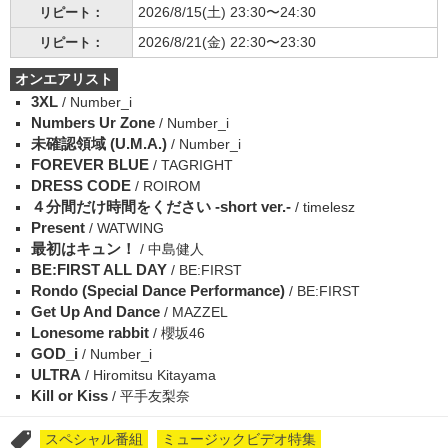
2026/8/15(土) 23:30〜24:30
リピート：
2026/8/21(金) 22:30〜23:30
リピート：
オンエアリスト
3XL
/ Number_i
Numbers Ur Zone
/ Number_i
未確認領域 (U.M.A.)
/ Number_i
FOREVER BLUE
/ TAGRIGHT
DRESS CODE
/ ROIROM
４分間だけ時間をください -short ver.-
/ timelesz
Present
/ WATWING
最初はキュン！
/ 中島健人
BE:FIRST ALL DAY
/ BE:FIRST
Rondo (Special Dance Performance)
/ BE:FIRST
Get Up And Dance
/ MAZZEL
Lonesome rabbit
/ 櫻坂46
GOD_i
/ Number_i
ULTRA
/ Hiromitsu Kitayama
Kill or Kiss
/ 平手友梨奈
スペシャル番組
ミュージックビデオ特集