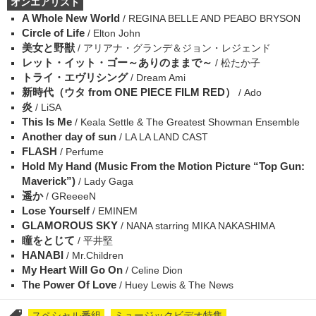
オンエアリスト
A Whole New World
/ REGINA BELLE AND PEABO BRYSON
Circle of Life
/ Elton John
美女と野獣
/ アリアナ・グランデ＆ジョン・レジェンド
レット・イット・ゴー～ありのままで～
/ 松たか子
トライ・エヴリシング
/ Dream Ami
新時代（ウタ from ONE PIECE FILM RED）
/ Ado
炎
/ LiSA
This Is Me
/ Keala Settle & The Greatest Showman Ensemble
Another day of sun
/ LA LA LAND CAST
FLASH
/ Perfume
Hold My Hand (Music From the Motion Picture “Top Gun:
Maverick”)
/ Lady Gaga
遥か
/ GReeeeN
Lose Yourself
/ EMINEM
GLAMOROUS SKY
/ NANA starring MIKA NAKASHIMA
瞳をとじて
/ 平井堅
HANABI
/ Mr.Children
My Heart Will Go On
/ Celine Dion
The Power Of Love
/ Huey Lewis & The News
スペシャル番組
ミュージックビデオ特集