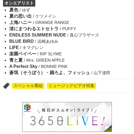
オンエアリスト
夏色
/ ゆず
夏の思い出
/ ケツメイシ
上海ハニー
/ ORANGE RANGE
渚にまつわるエトセトラ
/ PUFFY
ENDLESS SUMMER NUDE
/ 真心ブラザーズ
BLUE BIRD
/ 浜崎あゆみ
LIFE
/ キマグレン
楽園ベイベー
/ RIP SLYME
青と夏
/ Mrs. GREEN APPLE
A Perfect Sky
/ BONNIE PINK
蒼氓（そうぼう）・踊ろよ、フィッシュ
/ 山下達郎
スペシャル番組
ミュージックビデオ特集