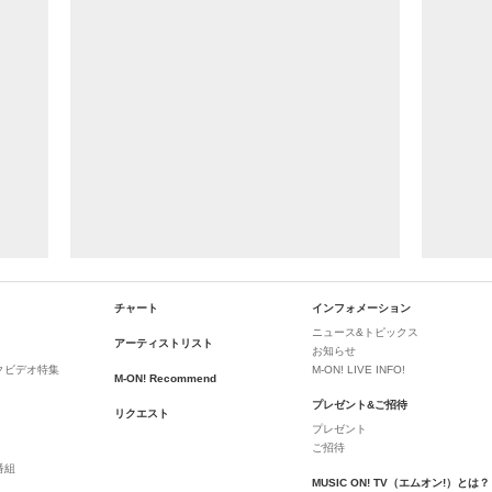
チャート
インフォメーション
ニュース&トピックス
アーティストリスト
お知らせ
クビデオ特集
M-ON! LIVE INFO!
M-ON! Recommend
プレゼント&ご招待
リクエスト
プレゼント
ご招待
番組
MUSIC ON! TV（エムオン!）とは？