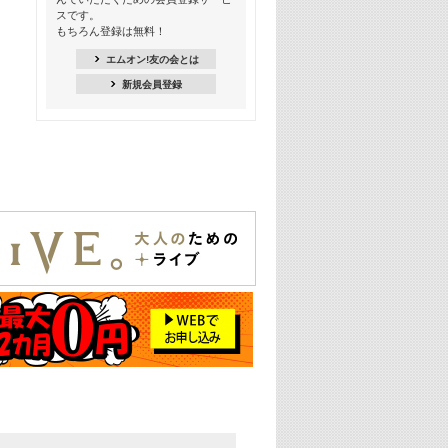
スです。
16:30
もちろん登録は無料！
Apple Music カウントダウン 20
エムオン!友の会とは
18:30
新規会員登録
あのころK-POPヒッツ! 2021年
19:00
韓ON! Countdown 10
20:00
J-POP最強カウントダウン20【歌詞入
り】
22:00
大人のための名曲セレクション ～バン
ド編～【歌詞入り】
22:30
今推したい! エムオン!おすすめミュー
ジックビデオ特集＜#28＞
23:00
METROCK 2026 ライブスペシャル＜
NEW BEAT SQUARE day2＞
24:30
あのころヒッツ! 2024年