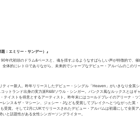
NTS （邦題：エミリー・サンデー）』
は、90年代初頭のドラム&ベースと、魂を揺すぶるようなすばらしい声が特徴的で、催
。全体的にレトロでありながら、未来的でシャープなデビュー・アルバムのこのリ
ティー新人。昨年リリースしたデビュー・シングル「Heaven」がいきなり全英シ
コットランド出身の実力派R&B/ソウル・シンガー。パンクス風なルックスとはギ
ック・テイストを得意とするアーティスト。昨年末にはコールドプレイのアリーナ・ツ
ーレンス＆ザ・マシーン、ジェシー・Jなども受賞してブレイクへとつながった英・
ce」アワードをも受賞。そして2月にUKでリリースされたデビュー・アルバムは初週にして全英ア
勢いと話題性がある女性シンガーソングライター。