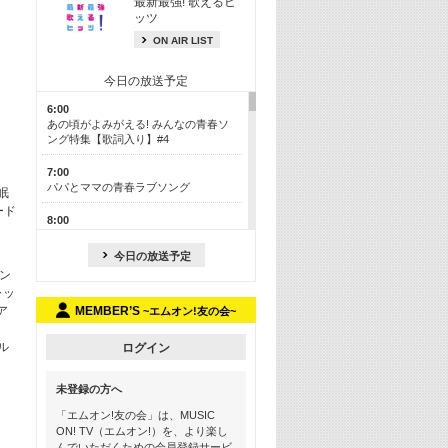
最新最強! 歌えるヒ
ッツ
ON AIR LIST
今日の放送予定
6:00
あの頃がよみがえる! みんなの青春ソ
ング特集【歌詞入り】#4
7:00
パパとママの青春ラブソング
眠
ード
8:00
あのころドラマヒッツ! 2013年
今日の放送予定
8:30
ン
M-ON! カラオケカウントダウン 50
ャッ
ア
MEMBER’S
~エムオン!友の会~
13:00
歴代カラオケスーパーヒッツ
ル
ログイン
13:30
LINE MUSICカウントダウン20
未登録の方へ
15:30
「エムオン!友の会」は、MUSIC
この夏聴きたい! サマーソングメドレ
ON! TV（エムオン!）を、より楽し
ー【歌詞入り】 #4
んでいただくための会員登録サービ