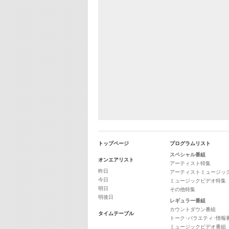
トップページ
プログラムリスト
スペシャル番組
オンエアリスト
アーティスト特集
昨日
アーティストミュージッ
今日
ミュージックビデオ特集
明日
その他特集
明後日
レギュラー番組
カウントダウン番組
タイムテーブル
トーク･バラエティ･情報
ミュージックビデオ番組