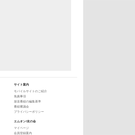
25:30
エムオン! ヒッツ
27:00
歴代カラオケスーパーヒッツ
28:00
M-ON! Countdown International 10
29:00
最新最強! 歌えるヒッツ
サイト案内
モバイルサイトのご紹介
免責事項
放送番組の編集基準
番組審議会
プライバシーポリシー
エムオン!友の会
マイページ
会員登録案内