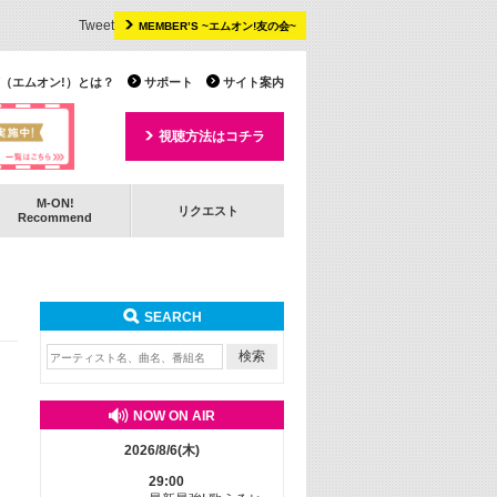
Tweet
MEMBER’S ~エムオン!友の会~
 TV（エムオン!）とは？
サポート
サイト案内
視聴方法はコチラ
M-ON!
リクエスト
Recommend
SEARCH
NOW ON AIR
2026/8/6(木)
29:00