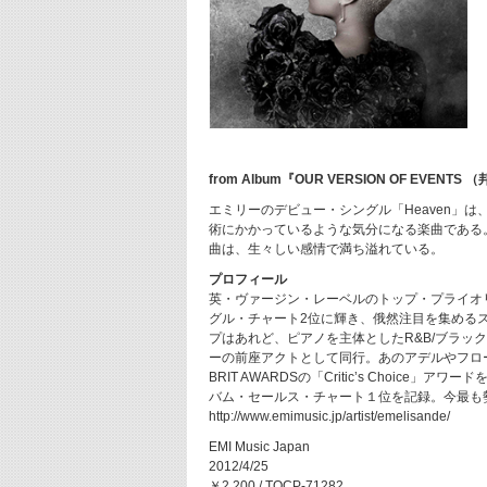
from Album『OUR VERSION OF EVE
エミリーのデビュー・シングル「Heaven」
術にかかっているような気分になる楽曲である
曲は、生々しい感情で満ち溢れている。
プロフィール
英・ヴァージン・レーベルのトップ・プライオリ
グル・チャート2位に輝き、俄然注目を集めるス
プはあれど、ピアノを主体としたR&B/ブラ
ーの前座アクトとして同行。あのアデルやフロ
BRIT AWARDSの「Critic’s Choi
バム・セールス・チャート１位を記録。今最も
http://www.emimusic.jp/artist/emelisande/
EMI Music Japan
2012/4/25
￥2,200 / TOCP-71282