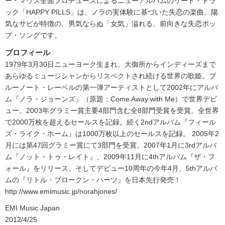
ー・マウス全面プロデュースによるニューアルバムのリード・トラ
ック「HAPPY PILLS」は、ノラの実体験に基づいた失恋の楽曲。陽
気なサビが特徴の、男気ならぬ「女気」溢れる、前向きな失恋ポッ
プ・ソングです。
プロフィール
1979年3月30日ニューヨーク生まれ。大御所からインディーズまで
あらゆるミュージシャンからリスペクトされ続ける世界の歌姫。ブ
ルーノート・レーベルの第一弾アーティストとして2002年にアルバ
ム『ノラ・ジョーンズ』（原題：Come Away with Me）で世界デビ
ュー。2003年グラミー賞主要4部門含む全8部門受賞を受賞。全世界
で2000万枚を超えるセールスを記録。続く2ndアルバム『フィール
ズ・ライク・ホーム』は1000万枚以上のセールスを記録。 2005年2
月には第47回グラミー賞にて3部門を受賞。2007年1月に3rdアルバ
ム『ノット・トゥ・レイト』、2009年11月に4thアルバム『ザ・フ
ォール』をリリース。そしてデビュー10周年の今年4月、5thアルバ
ムの『リトル・ブロークン・ハーツ』を日本先行発売！
http://www.emimusic.jp/norahjones/
EMI Music Japan
2012/4/25