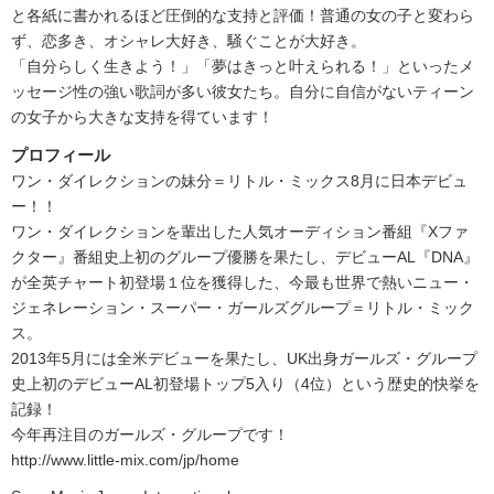
と各紙に書かれるほど圧倒的な支持と評価！普通の女の子と変わら
ず、恋多き、オシャレ大好き、騒ぐことが大好き。
「自分らしく生きよう！」「夢はきっと叶えられる！」といったメ
ッセージ性の強い歌詞が多い彼女たち。自分に自信がないティーン
の女子から大きな支持を得ています！
プロフィール
ワン・ダイレクションの妹分＝リトル・ミックス8月に日本デビュ
ー！！
ワン・ダイレクションを輩出した人気オーディション番組『Xファ
クター』番組史上初のグループ優勝を果たし、デビューAL『DNA』
が全英チャート初登場１位を獲得した、今最も世界で熱いニュー・
ジェネレーション・スーパー・ガールズグループ＝リトル・ミック
ス。
2013年5月には全米デビューを果たし、UK出身ガールズ・グループ
史上初のデビューAL初登場トップ5入り（4位）という歴史的快挙を
記録！
今年再注目のガールズ・グループです！
http://www.little-mix.com/jp/home