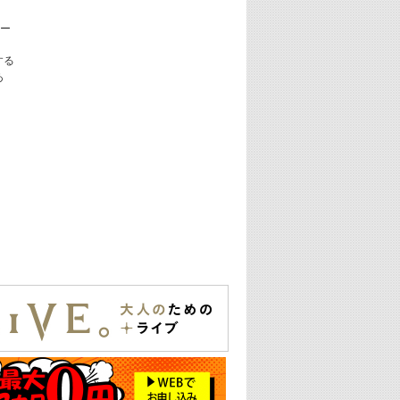
コー
する
あ