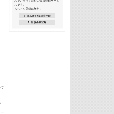
んでいただくための会員登録サービ
季節を感じよう! シーズンソング特集
スです。
-8月編-【歌詞入り】
もちろん登録は無料！
21:30
エムオン!友の会とは
臨場感満載! 人気バンドのライブミュ
新規会員登録
ージックビデオ特集
22:00
今押さえるならコレ! 令和最新ヒット
ソング特集
23:00
BLACKPINK特集
24:00
K-POP 第3世代特集
24:30
K-POP 第4世代特集
25:00
いて
あのころヒッツ! 一挙5時間！
2021→2025年
4
り一