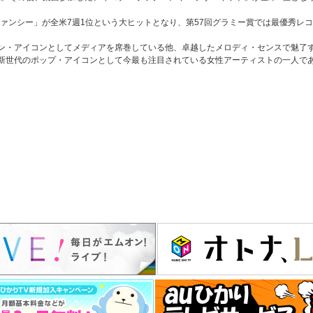
ファンシー」が全米7週1位という大ヒットとなり、第57回グラミー賞では最優秀レ
ン・アイコンとしてメディアを席巻している他、卓越したメロディ・センスで魅了
新世代のポップ・アイコンとして今最も注目されている女性アーティストの一人で