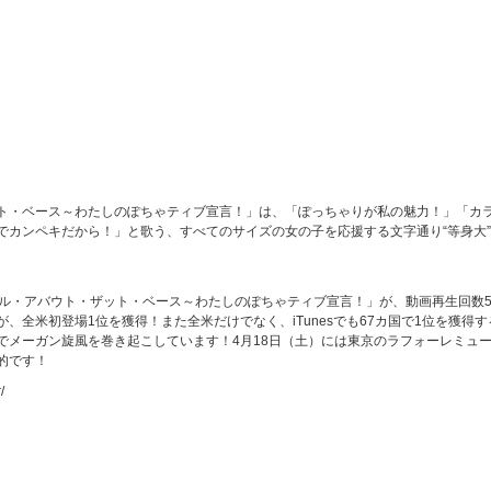
ト・ベース～わたしのぽちゃティブ宣言！」は、「ぽっちゃりが私の魅力！」「カ
でカンペキだから！」と歌う、すべてのサイズの女の子を応援する文字通り“等身大
ール・アバウト・ザット・ベース～わたしのぽちゃティブ宣言！」が、動画再生回数
、全米初登場1位を獲得！また全米だけでなく、iTunesでも67カ国で1位を獲得す
でメーガン旋風を巻き起こしています！4月18日（土）には東京のラフォーレミュ
的です！
/