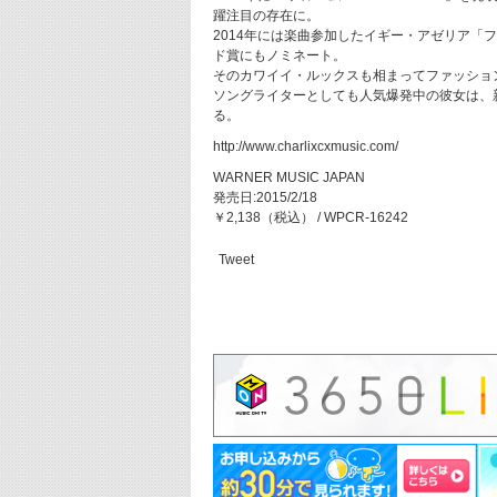
躍注目の存在に。
2014年には楽曲参加したイギー・アゼリア「
ド賞にもノミネート。
そのカワイイ・ルックスも相まってファッショ
ソングライターとしても人気爆発中の彼女は、
る。
http://www.charlixcxmusic.com/
WARNER MUSIC JAPAN
発売日:2015/2/18
￥2,138（税込） / WPCR-16242
Tweet