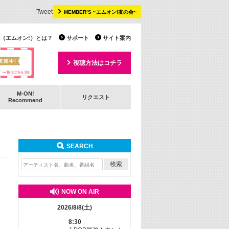
Tweet
MEMBER’S ~エムオン!友の会~
 TV（エムオン!）とは？
サポート
サイト案内
視聴方法はコチラ
M-ON!
リクエスト
Recommend
SEARCH
NOW ON AIR
2026/8/8(土)
8:30