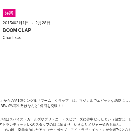
洋楽
2015年2月1日 ～ 2月28日
BOOM CLAP
Charli xcx
UCKER』からの第1弾シングル「ブーム・クラップ」は、マジカルでエピックな恋愛につ
BEのPV再生数はなんと1億回を突破！！
い頃はスパイス・ガールズやブリトニー・スピアーズに夢中だったという彼女は、1
アトランティックUKのスタッフの目に留まり、いきなりメジャー契約を結ぶ。
ce』を発表。その後、楽曲参加したアイコナ・ポップ「アイ・ラヴ・イット」が全米7位とな