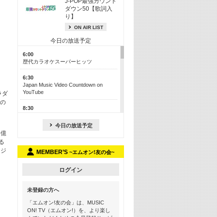
J-POP最強カウント
ダウン50【歌詞入
り】
ON AIR LIST
今日の放送予定
6:00
歴代カラオケスーパーヒッツ
6:30
Japan Music Video Countdown on
YouTube
ラダ
”の
8:30
J-POP最強カウントダウン50【歌詞入
り】
今日の放送予定
5億
13:00
る
M-ON! カラオケカウントダウン 50
ージ
MEMBER’S
~エムオン!友の会~
17:30
Official髭男dism特集
ログイン
19:00
未登録の方へ
よりぬき! この夏聴きたい! サマーソン
グメドレー【歌詞入り】
「エムオン!友の会」は、MUSIC
ON! TV（エムオン!）を、より楽し
21:00