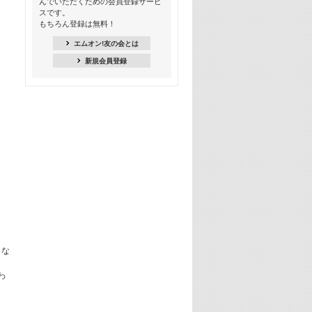
んでいただくための会員登録サービ
季節を感じよう! シーズンソング特集
スです。
-8月編-【歌詞入り】
もちろん登録は無料！
21:30
エムオン!友の会とは
臨場感満載! 人気バンドのライブミュ
新規会員登録
ージックビデオ特集
22:00
今押さえるならコレ! 令和最新ヒット
ソング特集
23:00
BLACKPINK特集
24:00
K-POP 第3世代特集
24:30
K-POP 第4世代特集
25:00
あのころヒッツ! 一挙5時間！
とな
2021→2025年
わ