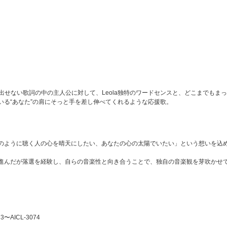
け出せない歌詞の中の主人公に対して、Leola独特のワードセンスと、どこまでもま
いる“あなた”の肩にそっと手を差し伸べてくれるような応援歌。
のように聴く人の心を晴天にしたい、あなたの心の太陽でいたい」という想いを込
進んだが落選を経験し、自らの音楽性と向き合うことで、独自の音楽観を芽吹かせ
〜AICL-3074