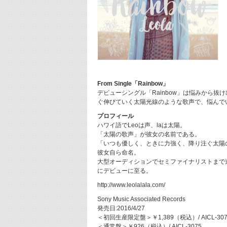
From Single「Rainbow」
デビューシングル「Rainbow」は悩みから抜
ぐ伸びていく太陽光線のような歌声で、悩んで
プロフィール
ハワイ語でLeoは声、laは太陽。
「太陽の歌声」が彼女の名前である。
「いつも優しく、ときに力強く、降り注ぐ太陽
彼女自ら命名。
大型オーディションでセミファイナリストまで
にデビューに至る。
http://www.leolalala.com/
Sony Music Associated Records
発売日:2016/4/27
＜初回生産限定盤＞￥1,389（税込）/ AICL-3073
＜通常盤＞￥926（税込）/ AICL-3075