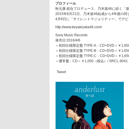
プロフィール
秋元康 総合プロデュース、乃木坂46に続く「
2015年8月21日、乃木坂46結成から4年後の
4月6日に「サイレントマジョリティー」でデ
http://www.keyakizaka46.com/
Sony Music Records
発売日:2016/4/6
＜初回仕様限定盤 TYPE-A：CD+DVD＞￥1,650
＜初回仕様限定盤 TYPE-B：CD+DVD＞￥1,650
＜初回仕様限定盤 TYPE-C：CD+DVD＞￥1,650
＜通常盤：CD＞￥1,050（税込）/ SRCL-9041
Tweet