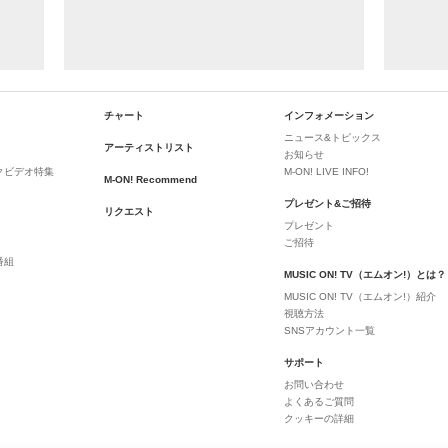
チャート
インフォメーション
ニュース&トピックス
アーティストリスト
お知らせ
クビデオ特集
M-ON! LIVE INFO!
M-ON! Recommend
プレゼント&ご招待
リクエスト
プレゼント
ご招待
番組
MUSIC ON! TV（エムオン!）とは？
MUSIC ON! TV（エムオン!）紹介
視聴方法
SNSアカウント一覧
サポート
お問い合わせ
よくあるご質問
クッキーの詳細