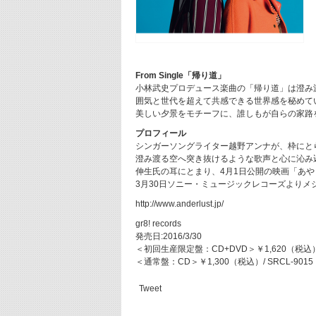
From Single「帰り道」
小林武史プロデュース楽曲の「帰り道」は澄み
囲気と世代を超えて共感できる世界感を秘めて
美しい夕景をモチーフに、誰しもが自らの家路
プロフィール
シンガーソングライター越野アンナが、枠にと
澄み渡る空へ突き抜けるような歌声と心に沁み
伸生氏の耳にとまり、4月1日公開の映画「あ
3月30日ソニー・ミュージックレコーズよりメ
http://www.anderlust.jp/
gr8! records
発売日:2016/3/30
＜初回生産限定盤：CD+DVD＞￥1,620（税込）/ 
＜通常盤：CD＞￥1,300（税込）/ SRCL-9015
Tweet