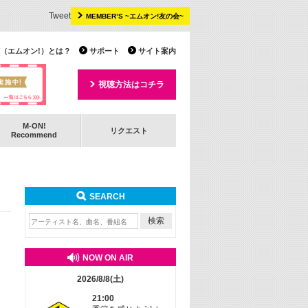
Tweet
MEMBER’S ~エムオン!友の会~
 TV（エムオン!）とは？
サポート
サイト案内
視聴方法はコチラ
M-ON!
リクエスト
Recommend
SEARCH
NOW ON AIR
2026/8/8(土)
21:00