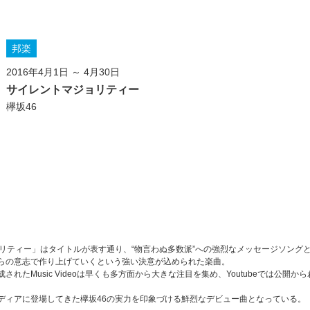
邦楽
2016年4月1日 ～ 4月30日
サイレントマジョリティー
欅坂46
リティー」はタイトルが表す通り、“物言わぬ多数派”への強烈なメッセージソング
らの意志で作り上げていくという強い決意が込められた楽曲。
たMusic Videoは早くも多方面から大きな注目を集め、Youtubeでは公開から
ディアに登場してきた欅坂46の実力を印象づける鮮烈なデビュー曲となっている。