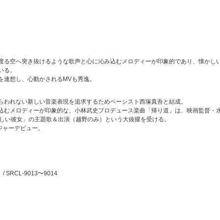
渡る空へ突き抜けるような歌声と心に沁み込むメロディーが印象的であり、懐かし
いる。
を連想し、心動かされるMVも秀逸。
らわれない新しい音楽表現を追求するためベーシスト西塚真吾と結成。
込むメロディーが印象的な、小林武史プロデュース楽曲「帰り道」は、映画監督・
やしい彼女」の主題歌＆出演（越野のみ）という大抜擢を受ける。
ジャーデビュー。
SRCL-9013〜9014