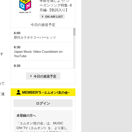
季節を感じよう! シ
ーズンソング特集 -8
月編-【歌詞入り】
ON AIR LIST
今日の放送予定
6:00
歴代カラオケスーパーヒッツ
6:30
Japan Music Video Countdown on
っす
YouTube
8:30
J-POP最強カウントダウン50【歌詞入
り】
今日の放送予定
めて
13:00
M-ON! カラオケカウントダウン 50
MEMBER’S
~エムオン!友の会~
て遂
17:30
Official髭男dism特集
ログイン
19:00
未登録の方へ
よりぬき! この夏聴きたい! サマーソン
グメドレー【歌詞入り】
「エムオン!友の会」は、MUSIC
ON! TV（エムオン!）を、より楽し
21:00