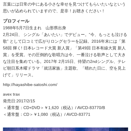
言葉には日常の中にある小さな幸せを見つけてもらいたいなという
思いが込められていますので、是非！お聴きください！
プロフィール
1988年5月7日生まれ 山形県出身
2月24日、 シングル「あいたい」でデビュー。“今、もっとも泣ける
歌” として口コミで広がりロングセラーを記録。2016年末には「第
58回 輝く! 日本レコード大賞 新人賞」「第49回 日本有線大賞 新人
賞」を受賞。その圧倒的な歌唱力は今、一番泣ける歌声として大き
な注目を集めている。2017年 2月15日、待望の2ndシングル、テレ
ビ朝日系木曜ドラマ「就活家族」主題歌、「晴れた日に、空を見上
げて」リリース。
http://hayashibe-satoshi.com/
avex trax
発売日:2017/2/15
＜通常盤：CD+DVD＞￥1,620（税込）/ AVCD-83770/B
＜通常盤：CD＞￥1,080（税込）/ AVCD-83771