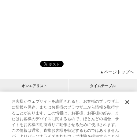
▲ページトップへ
オンエアリスト
タイムテーブル
プログラムリスト
チャート
お客様がウェブサイトを訪問されると、お客様のブラウザ上
に情報を保存、またはお客様のブラウザ上から情報を取得す
M-ON!
アーティストリスト
リクエスト
ることがあります。この情報は、お客様、お客様の好み、ま
RECOMMEND
たはお客様のデバイスに関するもので、ほとんどの場合、サ
イトをお客様の期待通りに動作させるために使用されます。
インフォメーション
|
プレゼント&ご招待
この情報は通常、直接お客様を特定するものではありません
MUSIC ON! TV（エムオン!）とは？
|
サポート
が、よりパーソナライズされたウェブ体験を提供することが