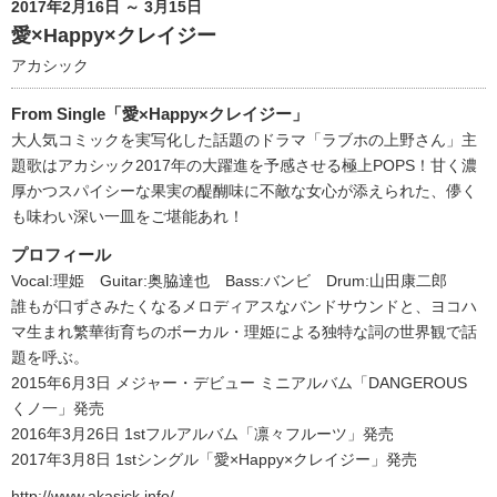
2017年2月16日 ～ 3月15日
愛×Happy×クレイジー
アカシック
From Single「愛×Happy×クレイジー」
大人気コミックを実写化した話題のドラマ「ラブホの上野さん」主
題歌はアカシック2017年の大躍進を予感させる極上POPS！甘く濃
厚かつスパイシーな果実の醍醐味に不敵な女心が添えられた、儚く
も味わい深い一皿をご堪能あれ！
プロフィール
Vocal:理姫 Guitar:奥脇達也 Bass:バンビ Drum:山田康二郎
誰もが口ずさみたくなるメロディアスなバンドサウンドと、ヨコハ
マ生まれ繁華街育ちのボーカル・理姫による独特な詞の世界観で話
題を呼ぶ。
2015年6月3日 メジャー・デビュー ミニアルバム「DANGEROUS
くノ一」発売
2016年3月26日 1stフルアルバム「凛々フルーツ」発売
2017年3月8日 1stシングル「愛×Happy×クレイジー」発売
http://www.akasick.info/