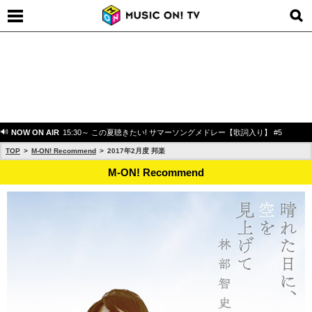
NOW ON AIR
15:30～ この夏聴きたい! サマーソングメドレー【歌詞入り】 #5
TOP
M-ON! Recommend
2017年2月度 邦楽
M-ON! Recommend