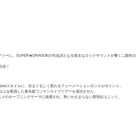
ディーに、SUPER★DRAGONの代名詞となる骨太なロックサウンドが響く二面性
注目！
Newスタイルに、目まぐるしく変わるフォーメーションダンスがポイント。
0人以上を動員した東名阪ワンマンライブツアーを成功させた。
アニメのオープニングテーマに抜擢され、勢いが止まらない新世紀ユニット。