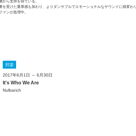
層から支持を得ている。
響を受けた重厚感も加わり、よりダンサブルでエモーショナルなサウンドに様変わ
ファンが急増中。
邦楽
2017年6月1日 ～ 6月30日
It's Who We Are
Nulbarich