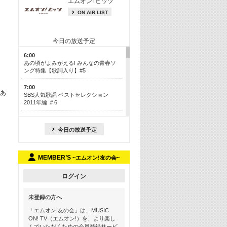
エムオン! ヒッツ
ON AIR LIST
今日の放送予定
6:00
あの頃がよみがえる! みんなの青春ソ
ング特集【歌詞入り】#5
7:00
のあ
SBS人気歌謡 ベストセレクション
2011年編 ＃6
8:30
今も昔も愛される鉄板カラオケメドレ
今日の放送予定
ー【歌詞入り】 一挙5時間！
13:30
MEMBER’S
~エムオン!友の会~
Apple Music カウントダウン 20
15:30
ログイン
この夏聴きたい! サマーソングメドレ
ー【歌詞入り】 #5
未登録の方へ
16:30
「エムオン!友の会」は、MUSIC
あのころK-POPヒッツ! 2018→2021年
ON! TV（エムオン!）を、より楽し
んでいただくための会員登録サービ