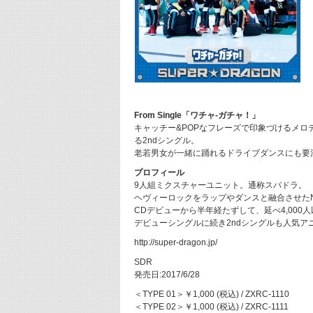
From Single「ワチャ-ガチャ！」
キャッチー&POPなフレーズで印象づけるメロ
る2ndシングル。
老若男女が一緒に踊れるドライブダンスにも要
プロフィール
9人組ミクスチャーユニット。通称スパドラ。
ヘヴィーロックをラップやダンスと融合させた
CDデビューから半年経たずして、延べ4,00
デビューシングルに続き2ndシングルも人気
http://super-dragon.jp/
SDR
発売日:2017/6/28
＜TYPE 01＞￥1,000 (税込) / ZXRC-1110
＜TYPE 02＞￥1,000 (税込) / ZXRC-1111