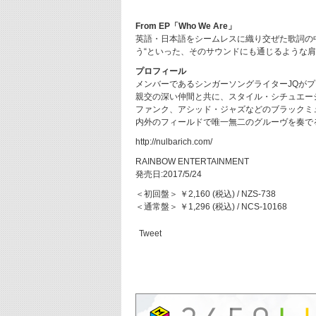
From EP「Who We Are」
英語・日本語をシームレスに織り交ぜた歌詞の
う“といった、そのサウンドにも通じるような
プロフィール
メンバーであるシンガーソングライターJQが
親交の深い仲間と共に、スタイル・シチュエー
ファンク、アシッド・ジャズなどのブラックミ
内外のフィールドで唯一無二のグルーヴを奏で
http://nulbarich.com/
RAINBOW ENTERTAINMENT
発売日:2017/5/24
＜初回盤＞ ￥2,160 (税込) / NZS-738
＜通常盤＞ ￥1,296 (税込) / NCS-10168
Tweet