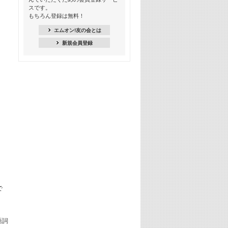
18:30
スです。
M-ON! Countdown K
もちろん登録は無料！
20:00
エムオン!友の会とは
M-ON! カラオケカウントダウン 20
新規会員登録
22:00
耳に残る歴代CMソングメドレー
22:30
フェスで見たい! 人気アーティストの
ライブミュージックビデオ特集
23:00
SUPER EIGHT特集
24:00
あのころヒッツ! 2025年
25:00
エムオン! ヒッツ
26:00
で
歴代カラオケスーパーヒッツ
27:00
Japan Music Video Countdown on
語詞
YouTube