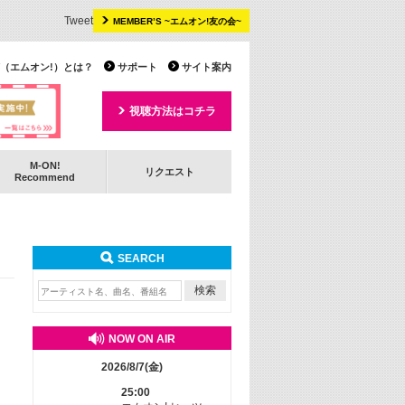
Tweet
MEMBER’S ~エムオン!友の会~
 TV（エムオン!）とは？
サポート
サイト案内
視聴方法はコチラ
M-ON!
リクエスト
Recommend
SEARCH
NOW ON AIR
2026/8/7(金)
25:00