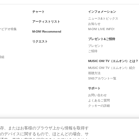
チャート
インフォメーション
ニュース&トピックス
アーティストリスト
お知らせ
クビデオ特集
M-ON! LIVE INFO!
M-ON! Recommend
プレゼント&ご招待
リクエスト
プレゼント
ご招待
番組
MUSIC ON! TV（エムオン!）とは？
MUSIC ON! TV（エムオン!）紹介
視聴方法
SNSアカウント一覧
サポート
お問い合わせ
よくあるご質問
クッキーの詳細
存、またはお客様のブラウザ上から情報を取得す
のデバイスに関するもので、ほとんどの場合、サ