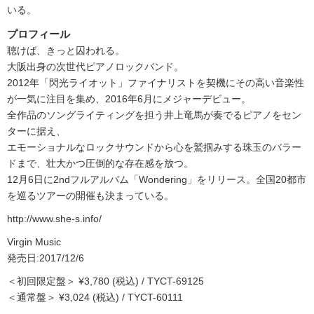
いる。
プロフィール
聴けば、きっと囚われる。
大阪出身の次世代ピアノロックバンド。
2012年「閃光ライオット」ファイナリストを契機にその高い音楽性
が一気に注目を集め、2016年6月にメジャーデビュー。
全作品のソングライティングを担う井上竜馬が奏でるピアノをセン
ターに据え、
エモーショナルなロックサウンドから心を鷲掴みする珠玉のバラー
ドまで、壮大かつ圧倒的な存在感を放つ。
12月6日に2ndフルアルバム「Wondering」をリリース。全国20都市
を巡るツアーの開催も決まっている。
http://www.she-s.info/
Virgin Music
発売日:2017/12/6
＜初回限定盤＞ ¥3,780 (税込) / TYCT-69125
＜通常盤＞ ¥3,024 (税込) / TYCT-60111