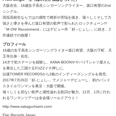
大阪在住、16歳女子高生シンガーソングライター、坂口有望の2nd
シングル。
現役高校生ならではの感性で挫折や苦悩を描き、瑞々しくそして力
強さと儚さを孕んだ坂口有望の歌声で彩られたロックチューン!!!
「M-ON! Recommend」にはデビュー作「好 –じょし-」に続き、2
作連続での抜擢！
プロフィール
16歳の女子高生シンガーソングライター坂口有望。大阪の下町、天
王寺出身・在住。
14才で初ステージを経験し、KANA-BOONやヤバイTシャツ屋さん
を輩出した三国ケ丘FUZZイチ押しに。
以後TOWER RECORDSから2枚のインディーズシングルを発売。
2017年7月26日「好-じょし-」でメジャーデビューし、初のバンド
スタイルワンマンを東京・大阪で開催。
瑞々しくも切ない歌声と感性溢れる歌詞が魅力。12月、1月に行わ
れるワンマンツアーは全会場ソールドアウト！
http://www.sakaguchiami.com/
Epic Records Japan