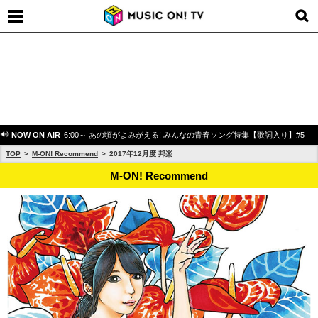
NOW ON AIR
6:00～ あの頃がよみがえる! みんなの青春ソング特集【歌詞入り】#5
TOP
M-ON! Recommend
2017年12月度 邦楽
M-ON! Recommend