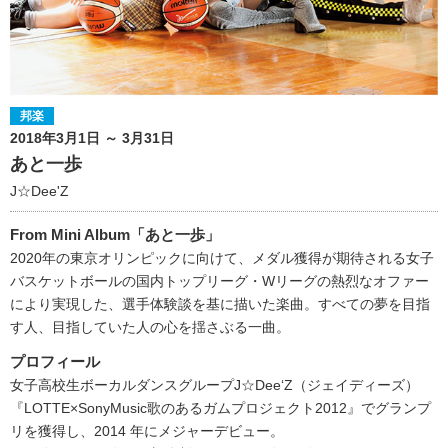
邦楽
2018年3月1日 ～ 3月31日
あと一歩
J☆Dee'Z
From Mini Album「あと一歩」
2020年の東京オリンピックに向けて、メダル獲得が期待される女子
バスケットボールの国内トップリーグ・Wリーグの熱烈なオファー
により実現した、選手体験談を基に描いた楽曲。すべての夢を目指
す人、目指していた人の心を揺さぶる一曲。
プロフィール
女子高校生ボーカルダンスグループJ☆Dee‘Z（ジェイディーズ）
『LOTTE×SonyMusic歌のあるガムプロジェクト2012』でグランプ
リを獲得し、2014 年にメジャーデビュー。