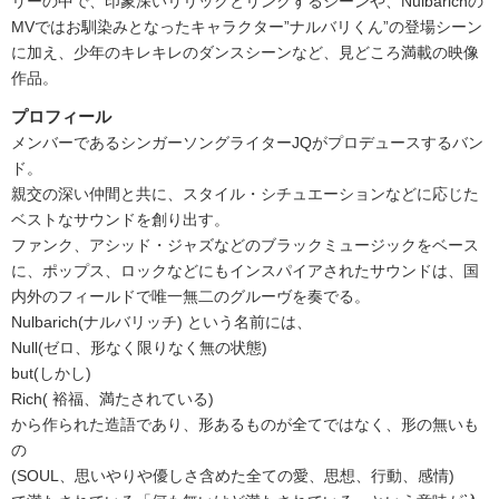
リーの中で、印象深いリリックとリンクするシーンや、Nulbarichの
MVではお馴染みとなったキャラクター”ナルバリくん”の登場シーン
に加え、少年のキレキレのダンスシーンなど、見どころ満載の映像
作品。
プロフィール
メンバーであるシンガーソングライターJQがプロデュースするバン
ド。
親交の深い仲間と共に、スタイル・シチュエーションなどに応じた
ベストなサウンドを創り出す。
ファンク、アシッド・ジャズなどのブラックミュージックをベース
に、ポップス、ロックなどにもインスパイアされたサウンドは、国
内外のフィールドで唯一無二のグルーヴを奏でる。
Nulbarich(ナルバリッチ) という名前には、
Null(ゼロ、形なく限りなく無の状態)
but(しかし)
Rich( 裕福、満たされている)
から作られた造語であり、形あるものが全てではなく、形の無いも
の
(SOUL、思いやりや優しさ含めた全ての愛、思想、行動、感情)