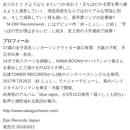
ありがとう さようなら またいつか会おう！立ちはだかる壁を乗り越
えようと成長していく、現役高校生ならではのリアルな苦悩と別
れ、そして成長していく様を描いた、新卒業ソングの定番曲!!
「M-ON! Recommend」にはデビュー作「好 –じょし-」と続く「空
っぽの空が僕はきらいだ」に続き、史上初の３作連続で抜擢！
プロフィール
17歳の女子高生シンガーソングライター坂口有望。大阪の下町、天
王寺出身・在住。
14才で初ステージを経験し、KANA-BOONやヤバイTシャツ屋さん
を輩出した三国ケ丘FUZZイチ押しに。
以後TOWER RECORDSから2枚のインディーズシングルを発売。
2017年7月26日「好-じょし-」でメジャーデビューし、初のバンド
スタイルワンマンを東京・大阪で開催。
自身初のアルバム「blue signs」が3月21日発売！瑞々しくも切ない
歌声と感性溢れる歌詞が魅力。
http://www.sakaguchiami.com/
Epic Records Japan
発売日:2018/3/21