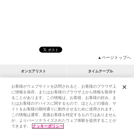
▲ページトップへ
オンエアリスト
タイムテーブル
プログラムリスト
チャート
お客様がウェブサイトを訪問されると、お客様のブラウザ上
に情報を保存、またはお客様のブラウザ上から情報を取得す
M-ON!
アーティストリスト
リクエスト
ることがあります。この情報は、お客様、お客様の好み、ま
RECOMMEND
たはお客様のデバイスに関するもので、ほとんどの場合、サ
イトをお客様の期待通りに動作させるために使用されます。
インフォメーション
|
プレゼント&ご招待
この情報は通常、直接お客様を特定するものではありません
MUSIC ON! TV（エムオン!）とは？
|
サポート
が、よりパーソナライズされたウェブ体験を提供することが
サイト案内
|
エムオン!友の会
|
クッキーの詳細
できます。
クッキーポリシー