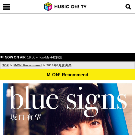
NOW ON AIR
19:30～ Kis-My-Ft2特集
TOP
M-ON! Recommend
2018年3月度 邦楽
M-ON! Recommend