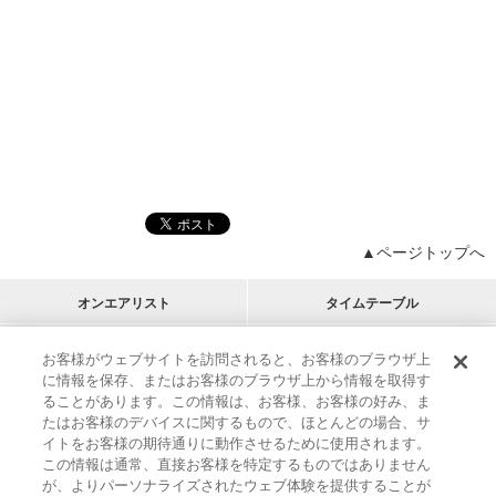
▲ページトップへ
オンエアリスト
タイムテーブル
プログラムリスト
チャート
お客様がウェブサイトを訪問されると、お客様のブラウザ上
に情報を保存、またはお客様のブラウザ上から情報を取得す
M-ON!
アーティストリスト
リクエスト
ることがあります。この情報は、お客様、お客様の好み、ま
RECOMMEND
たはお客様のデバイスに関するもので、ほとんどの場合、サ
イトをお客様の期待通りに動作させるために使用されます。
インフォメーション
|
プレゼント&ご招待
この情報は通常、直接お客様を特定するものではありません
MUSIC ON! TV（エムオン!）とは？
|
サポート
が、よりパーソナライズされたウェブ体験を提供することが
サイト案内
|
エムオン!友の会
|
クッキーの詳細