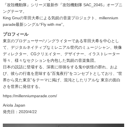
『攻殻機動隊』シリーズ最新作『攻殻機動隊 SAC_2045』オープニ
ングテーマ。
King Gnuの常田大希による気鋭の音楽プロジェクト、millennium
parade最新シングル“Fly with me”。
プロフィール
東京のプロデューサー/ソングライターである常⽥⼤希を中⼼とし
て、デジタルネイティブなミレニアル世代のミュージシャン、映像
ディレクター、CGクリエイター、デザイナー、イラストレーター
等々、様々なセクションを内包した気鋭の⾳楽集団。
⽇本の説話に登場する、深夜に徘徊をする⻤や妖怪の群れ、およ
び、彼らの⾏進を意味する”百⻤夜⾏”をコンセプトとしており、“世
界から⾒た東京”をテーマに掲げ、混沌としたリアルな 東京の⾯⽩
さを世界に発信する。
https://millenniumparade.com/
Ariola Japan
発売日：2020/4/22