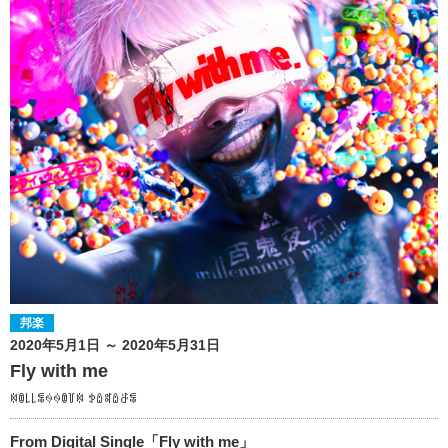
邦楽
2020年5月1日 ～ 2020年5月31日
Fly with me
ꉈꀧ꒒꒒ꁄꍈꍈꀧ꒦ꉈ ꉣꅔꎡꅔꁕꁄ
From Digital Single「Fly with me」