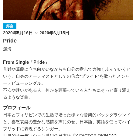
邦楽
2020年5月16日 ～ 2020年6月15日
Pride
遥海
From Single「Pride」
苦難や葛藤に立ち向かいながらも自分の意志で力強く歩んでいくと
いう、自身のアーティストとしての信念“プライド”を歌ったメジャ
ーデビューシングル。
不安や迷いがある人、何かを頑張っている人たちにそっと寄り添え
るような楽曲。
プロフィール
日本とフィリピンでの生活で培った様々な音楽的バックグラウンド
と、喜怒哀楽の豊かな感情を声にのせ、日本語、英語を使ってハイ
ブリッドに表現するシンガー。
世界的オーディション番組の日本版『X FACTOR OKINAWA