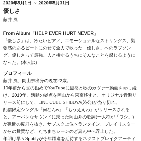
2020年5月1日 ～ 2020年5月31日
優しさ
藤井 風
From Album「HELP EVER HURT NEVER」
『優しさ』は、冷たいピアノ、エモーショナルなストリングス、緊
張感のあるビートにのせて全力で歌った「優しさ」へのラブソン
グ。優しさって最強。人と接するうちにそんなことを感じるように
なった。(本人談)
プロフィール
藤井 風、岡山県出身の現在22歳。
10年前から父の勧めでYouTubeに鍵盤と歌のカヴァー動画をupし続
け、2019年、活動の拠点を岡山から東京移すと、オリジナル音源リ
リース前にして、LINE CUBE SHIBUYA(渋公)が売り切れ。
配信限定シングル『何なんw』『もうええわ』がリリースされる
と、アーバンなサウンドに乗った岡山弁の歌詞(一人称が「ワシ」)
が世間の度肝を抜き、サブスク上位へランクイン、プレイリスター
からの賞賛など、たちまちシーンのど真ん中へ浮上した。
年明け早々Spotifyが今年躍進を期待するネクストブレイクアーティ