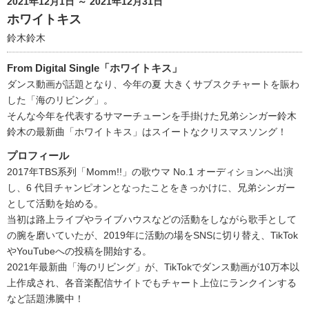
2021年12月1日 ～ 2021年12月31日
ホワイトキス
鈴木鈴木
From Digital Single「ホワイトキス」
ダンス動画が話題となり、今年の夏 大きくサブスクチャートを賑わ
した「海のリビング」。
そんな今年を代表するサマーチューンを手掛けた兄弟シンガー鈴木
鈴木の最新曲「ホワイトキス」はスイートなクリスマスソング！
プロフィール
2017年TBS系列「Momm!!」の歌ウマ No.1 オーディションへ出演
し、6 代目チャンピオンとなったことをきっかけに、兄弟シンガー
として活動を始める。
当初は路上ライブやライブハウスなどの活動をしながら歌手として
の腕を磨いていたが、2019年に活動の場をSNSに切り替え、TikTok
やYouTubeへの投稿を開始する。
2021年最新曲「海のリビング」が、TikTokでダンス動画が10万本以
上作成され、各音楽配信サイトでもチャート上位にランクインする
など話題沸騰中！