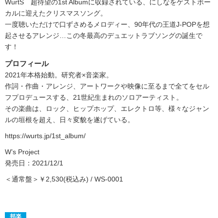
WurtS 超待望の1st Albumに収録されている、にしなをゲストボー
カルに迎えたクリスマスソング。
一度聴いただけで口ずさめるメロディー、90年代の王道J-POPを想
起させるアレンジ…この冬最高のデュエットラブソングの誕生で
す！
プロフィール
2021年本格始動。研究者×音楽家。
作詞・作曲・アレンジ、アートワークや映像に至るまで全てをセル
フプロデュースする、21世紀生まれのソロアーティスト。
その楽曲は、ロック、ヒップホップ、エレクトロ等、様々なジャン
ルの垣根を超え、日々変貌を遂げている。
https://wurts.jp/1st_album/
W’s Project
発売日：2021/12/1
＜通常盤＞￥2,530(税込み) / WS-0001
邦楽