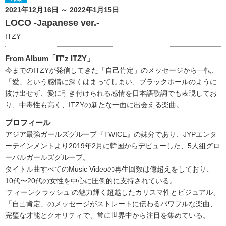
2021年12月16日 ～ 2022年1月15日
LOCO -Japanese ver.-
ITZY
From Album「IT’z ITZY」
今までのITZYが発信してきた「自己肯定」のメッセージから一転、
「愛」という感情に深くはまってしまい、ブラックホールのように
抜け出せず、愛に引き付けられる感情を日本語歌詞でも表現してお
り、中毒性も高く、ITZYの新たな一面に出会える楽曲。
プロフィール
アジア最強ガールズグループ『TWICE』の妹分であり、JYPエンタ
ーテインメントより2019年2月に韓国からデビューした、5人組グロ
ーバルガールズグループ。
タイトル曲すべてのMusic Videoの再生回数は億超えをしており、
10代〜20代の女性を中心に圧倒的に支持されている。
’ティーンクラッシュ’の魅力輝く超越したカリスマ性とビジュアル、
「自己肯定」のメッセージがストレートに伝わるパワフルな楽曲、
完璧な才能とクオリティで、常に世界中から注目を集めている。