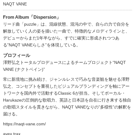
NAQT VANE
From Album「Dispersion」
リード曲「puzzle」は、混線状態、混沌の中で、自らの力で自分を
解放していく人の姿を描いた一曲で、特徴的なメロディラインと、
デビューからまだ1年半ながら、すでに確実に形成されつつあ
る”NAQT VANEらしさ”を体現している。
プロフィール
澤野弘之トータルプロデュースによるチームプロジェクト“NAQT
VANE (ナクトベイン)”
常に新境地に挑み続け、ジャンルレスで巧みな音楽観を魅せる澤野
弘之、コンセプトを重視したビジュアルブランディングを軸にアー
トワークを国内外で活動するClassic 6が担当。そしてボーカル・
Harukazeの圧倒的な歌唱力、英語と日本語を自在に行き来する独自
の歌唱スタイルを貫きながら、NAQT VANEなりの”多様性”の解釈を
届ける。
https://naqt-vane.com/
avex trax