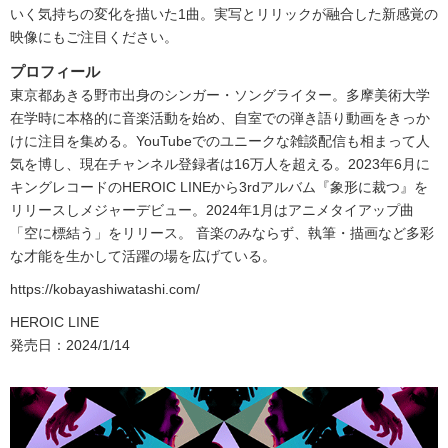
いく気持ちの変化を描いた1曲。実写とリリックが融合した新感覚の
映像にもご注目ください。
プロフィール
東京都あきる野市出身のシンガー・ソングライター。多摩美術大学
在学時に本格的に音楽活動を始め、自室での弾き語り動画をきっか
けに注目を集める。YouTubeでのユニークな雑談配信も相まって人
気を博し、現在チャンネル登録者は16万人を超える。2023年6月に
キングレコードのHEROIC LINEから3rdアルバム『象形に裁つ』を
リリースしメジャーデビュー。2024年1月はアニメタイアップ曲
「空に標結う」をリリース。 音楽のみならず、執筆・描画など多彩
な才能を生かして活躍の場を広げている。
https://kobayashiwatashi.com/
HEROIC LINE
発売日：2024/1/14