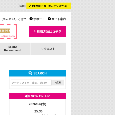
Tweet
MEMBER’S ~エムオン!友の会~
 TV（エムオン!）とは？
サポート
サイト案内
視聴方法はコチラ
M-ON!
リクエスト
Recommend
SEARCH
NOW ON AIR
2026/8/6(木)
25:30