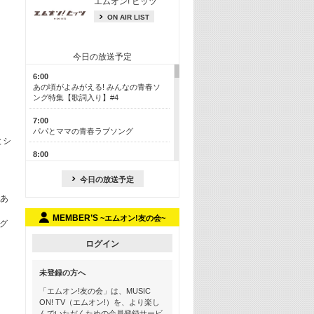
エムオン! ヒッツ
ON AIR LIST
今日の放送予定
6:00
あの頃がよみがえる! みんなの青春ソ
ング特集【歌詞入り】#4
7:00
パパとママの青春ラブソング
とシ
8:00
あのころドラマヒッツ! 2013年
今日の放送予定
8:30
であ
M-ON! カラオケカウントダウン 50
MEMBER’S
~エムオン!友の会~
13:00
グ
歴代カラオケスーパーヒッツ
ログイン
13:30
LINE MUSICカウントダウン20
未登録の方へ
15:30
「エムオン!友の会」は、MUSIC
この夏聴きたい! サマーソングメドレ
ON! TV（エムオン!）を、より楽し
ー【歌詞入り】 #4
んでいただくための会員登録サービ