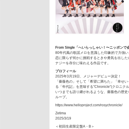
From Single「へいらっしゃい！〜ニッポン
80年代風の歌謡メロを意識した印象的で力強
恋に限らず何かに挑戦するときや勇気を出した
ナジーを存分に味わえる作品です。
プロフィール
2025年3月19日、メジャーデビュー決定！
「薔薇色の」そして「希望に満ちた」「幸せいっ
る「年代記」を意味する”Chronicle”(クロニクル
いつまでも語り継がれるような、薔薇色の歴史
ループ。
https://www.helloproject.com/rosychronicle/
Zetima
2025/3/19
＜初回生産限定盤A・B＞