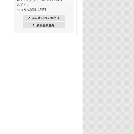
スです。
16:30
もちろん登録は無料！
Apple Music カウントダウン 20
エムオン!友の会とは
18:30
新規会員登録
あのころK-POPヒッツ! 2021年
19:00
韓ON! Countdown 10
20:00
J-POP最強カウントダウン20【歌詞入
り】
22:00
大人のための名曲セレクション ～バン
ド編～【歌詞入り】
22:30
今推したい! エムオン!おすすめミュー
ジックビデオ特集＜#28＞
23:00
METROCK 2026 ライブスペシャル＜
NEW BEAT SQUARE day2＞
24:30
あのころヒッツ! 2024年