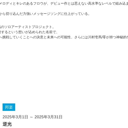
メロディとキレのあるフロウが、デビュー作とは思えない高水準なレベルで組み込
から切り込んだ力強いメッセージソングに仕上がっている。
川村壱馬のソロアーティストプロジェクト。
発するという想いが込められた名前で、
へ挑戦していくことへの決意と未来への可能性、さらには川村壱馬/零が持つ神秘的
邦楽
2025年3月1日 ～ 2025年3月31日
逆光