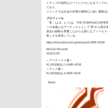
トラップの強烈なビートにクセになるフックの
ており、
リリックでは社会の矛盾や無関心に鋭い着眼点
プロフィール
「零」(よみ : レイ)は、THE RAMPAGE
ソロ名義にはアーティストとして“零”から再出
過去の経験を尊重しながらも新たなフィールド
美しさを体現している。
https://mooodrecords.jp/release/LAMR-4038/
MoooD Records
2025/1/29
＜アーティスト盤＞
¥1,650(税込) / LAMR-4038
＜アニメ盤＞
¥1,650(税込) /LAMR-4039
Tweet