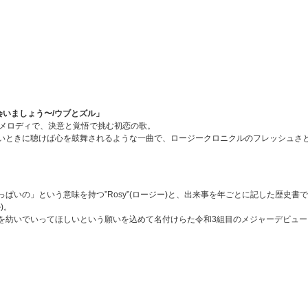
で会いましょう〜/ウブとズル」
いメロディで、決意と覚悟で挑む初恋の歌。
いときに聴けば心を鼓舞されるような一曲で、ロージークロニクルのフレッシュさ
ぱいの」という意味を持つ”Rosy”(ロージー)と、出来事を年ごとに記した歴史書
)。
を紡いでいってほしいという願いを込めて名付けらた令和3組目のメジャーデビュー