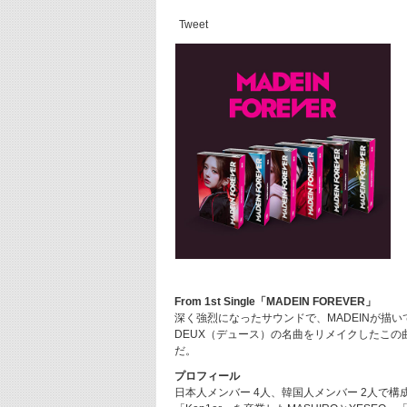
Tweet
From 1st Single「MADEIN FOREVER」
深く強烈になったサウンドで、MADEINが描
DEUX（デュース）の名曲をリメイクしたこの
だ。
プロフィール
日本人メンバー 4人、韓国人メンバー 2人で