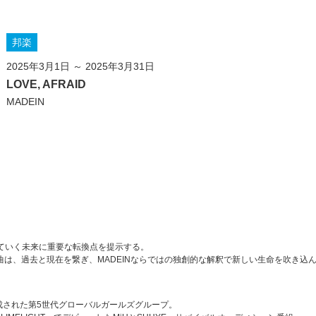
邦楽
2025年3月1日 ～ 2025年3月31日
LOVE, AFRAID
MADEIN
いていく未来に重要な転換点を提⽰する。
曲は、過去と現在を繋ぎ、MADEINならではの独創的な解釈で新しい⽣命を吹き込
構成された第5世代グローバルガールズグループ。