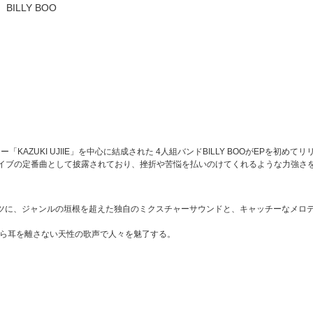
BILLY BOO
KAZUKI UJIIE」を中心に結成された 4人組バンドBILLY BOOがEPを初めてリ
イブの定番曲として披露されており、挫折や苦悩を払いのけてくれるような力強さ
ーツに、ジャンルの垣根を超えた独自のミクスチャーサウンドと、キャッチーなメロ
聞いたら耳を離さない天性の歌声で人々を魅了する。