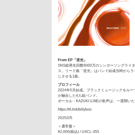
From EP「逆光」
SNS総再生回数6000万のシンガーソングライター「
ス。リード曲「逆光」はバンド結成当時からラ
じさせる1曲。
プロフィール
2024年5月結成。ブラックミュージックをル
が融合した4人組バンド。
ボーカル・KAZUKI UJIIEの歌声は、一度
https://lit.link/billyboo
2025/2/5
＜通常盤＞
¥2,000(税込) / UXCL-355