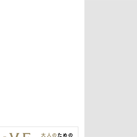
25:30
エムオン! ヒッツ
27:00
歴代カラオケスーパーヒッツ
28:00
M-ON! Countdown International 10
29:00
最新最強! 歌えるヒッツ