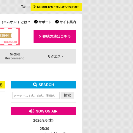
Tweet
MEMBER’S ~エムオン!友の会~
 TV（エムオン!）とは？
サポート
サイト案内
視聴方法はコチラ
M-ON!
リクエスト
Recommend
る
SEARCH
NOW ON AIR
2026/8/6(木)
25:30