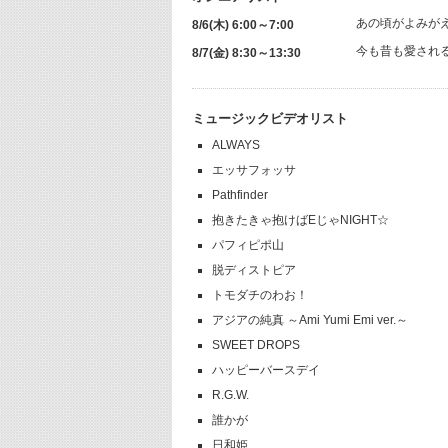
あの頃がよみがえ
8/6(木) 6:00～7:00
今も昔も愛され
8/7(金) 8:30～13:30
ミュージックビデオリスト
ALWAYS
エッサフォッサ
Pathfinder
抱きたきゃ抱けばEじゃNIGHT☆
パフィピポ山
脱ディストピア
トモダチのわお！
アジアの純真 ～Ami Yumi Emi ver.～
SWEET DROPS
ハッピーバースデイ
R.G.W.
誰かが
日和姫