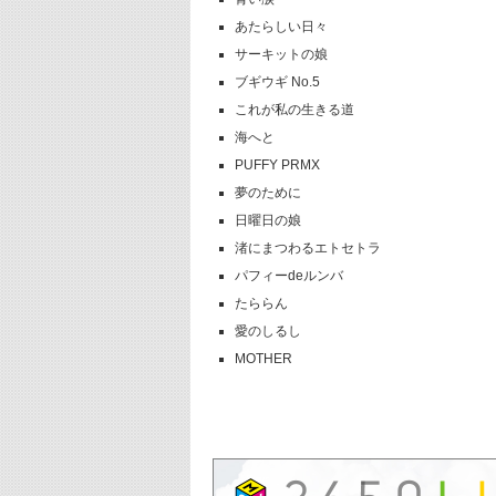
あたらしい日々
サーキットの娘
ブギウギ No.5
これが私の生きる道
海へと
PUFFY PRMX
夢のために
日曜日の娘
渚にまつわるエトセトラ
パフィーdeルンバ
たららん
愛のしるし
MOTHER