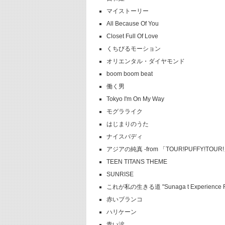
マイストーリー
All Because Of You
Closet Full Of Love
くちびるモーション
オリエンタル・ダイヤモンド
boom boom beat
働く男
Tokyo I'm On My Way
モグラライク
はじまりのうた
ナイスバディ
アジアの純真 -from 「TOUR!PUFFY!TOUR!
TEEN TITANS THEME
SUNRISE
これが私の生きる道 "Sunaga t Experience R
赤いブランコ
ハリケーン
青い涙