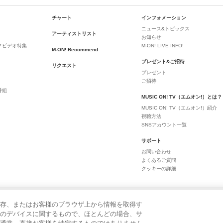
チャート
インフォメーション
ニュース&トピックス
アーティストリスト
お知らせ
クビデオ特集
M-ON! LIVE INFO!
M-ON! Recommend
プレゼント&ご招待
リクエスト
プレゼント
ご招待
番組
MUSIC ON! TV（エムオン!）とは？
MUSIC ON! TV（エムオン!）紹介
視聴方法
SNSアカウント一覧
サポート
お問い合わせ
よくあるご質問
クッキーの詳細
存、またはお客様のブラウザ上から情報を取得す
のデバイスに関するもので、ほとんどの場合、サ