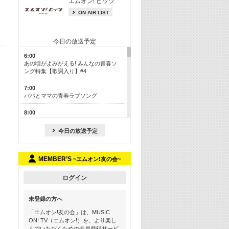
エムオン! ヒッツ
ON AIR LIST
今日の放送予定
6:00
あの頃がよみがえる! みんなの青春ソ
ング特集【歌詞入り】#4
7:00
パパとママの青春ラブソング
8:00
あのころドラマヒッツ! 2013年
今日の放送予定
8:30
M-ON! カラオケカウントダウン 50
MEMBER’S
~エムオン!友の会~
13:00
歴代カラオケスーパーヒッツ
ログイン
13:30
LINE MUSICカウントダウン20
未登録の方へ
15:30
「エムオン!友の会」は、MUSIC
この夏聴きたい! サマーソングメドレ
ON! TV（エムオン!）を、より楽し
ー【歌詞入り】 #4
んでいただくための会員登録サービ