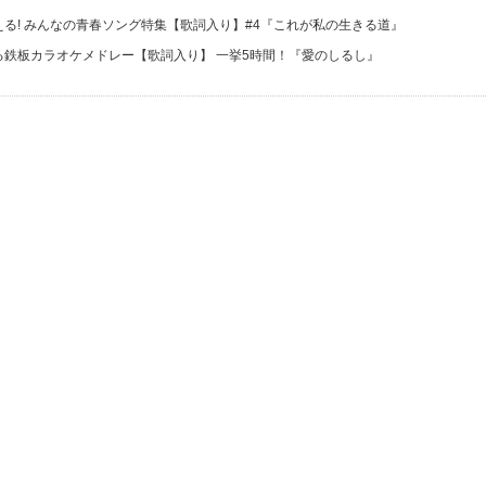
る! みんなの青春ソング特集【歌詞入り】#4
『これが私の生きる道』
る鉄板カラオケメドレー【歌詞入り】 一挙5時間！
『愛のしるし』