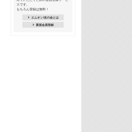
スです。
16:30
もちろん登録は無料！
Apple Music カウントダウン 20
エムオン!友の会とは
18:30
新規会員登録
あのころK-POPヒッツ! 2021年
19:00
韓ON! Countdown 10
20:00
J-POP最強カウントダウン20【歌詞入
り】
22:00
大人のための名曲セレクション ～バン
ド編～【歌詞入り】
22:30
今推したい! エムオン!おすすめミュー
ジックビデオ特集＜#28＞
23:00
METROCK 2026 ライブスペシャル＜
NEW BEAT SQUARE day2＞
24:30
あのころヒッツ! 2024年