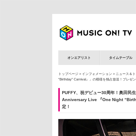
オンエアリスト
タイムテーブル
トップページ
>
インフォメーション
>
ニュース＆ト
“Birthday” Carnival』」の模様を独占放送！
PUFFY、祝デビュー30周年！奥田民生を
Anniversary Live 『One Nig
定！