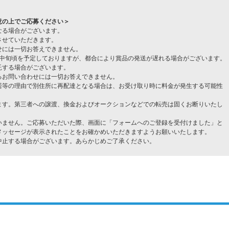
意の上でご応募ください＞
なる場合がございます。
させていただきます。
せには一切お答えできません。
9月中旬頃を予定しておりますが、都合により賞品の発送が遅れる場合がございます。
託する場合がございます。
るお問い合わせには一切お答えできません。
居等の理由で別住所に再配達となる場合は、お受け取り時に料金が発生する可能性
。
ます。第三者への譲渡、換金およびオークションなどでの転売は固くお断りいたし
いません。ご応募いただいた際、画面に「フォームへのご登録を受付けました」と
メッセージが表示されたことをお確かめいただきますようお願いいたします。
中止する場合がございます。あらかじめご了承ください。