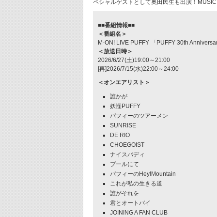
ペシャルゲストとして奥田民生も出演！MUSIC
■■番組情報■■
＜番組名＞
M-ON! LIVE PUFFY 「PUFFY 30th Anniversary
＜放送日時＞
2026/6/27(土)19:00～21:00
[再]2026/7/15(水)22:00～24:00
＜オンエアリスト＞
誰かが
妖怪PUFFY
パフィーのツアーメン
SUNRISE
DE RIO
CHOEGOIST
ナイスバディ
プールにて
パフィーのHey!Mountain
これが私の生きる道
誰がそれを
君とオートバイ
JOINING A FAN CLUB