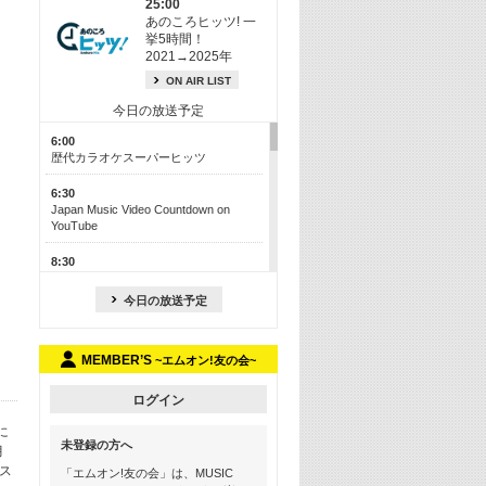
25:00
あのころヒッツ! 一
挙5時間！
2021→2025年
ON AIR LIST
今日の放送予定
6:00
歴代カラオケスーパーヒッツ
6:30
Japan Music Video Countdown on
YouTube
8:30
J-POP最強カウントダウン50【歌詞入
り】
今日の放送予定
13:00
M-ON! カラオケカウントダウン 50
MEMBER’S
~エムオン!友の会~
17:30
Official髭男dism特集
ログイン
に
19:00
未登録の方へ
月
よりぬき! この夏聴きたい! サマーソン
グメドレー【歌詞入り】
、ス
「エムオン!友の会」は、MUSIC