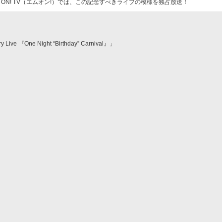
 ON! TV（エムオン!）では、この記念すべきライブの模様を独占放送！
 Live 『One Night “Birthday” Carnival』」