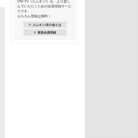
ON! TV（エムオン!）を、より楽し
21:00
んでいただくための会員登録サービ
季節を感じよう! シーズンソング特集
スです。
-8月編-【歌詞入り】
もちろん登録は無料！
21:30
エムオン!友の会とは
臨場感満載! 人気バンドのライブミュ
新規会員登録
ージックビデオ特集
22:00
今押さえるならコレ! 令和最新ヒット
ソング特集
23:00
BLACKPINK特集
24:00
K-POP 第3世代特集
24:30
K-POP 第4世代特集
25:00
あのころヒッツ! 一挙5時間！
2021→2025年