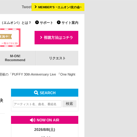
Tweet
MEMBER’S ~エムオン!友の会~
 TV（エムオン!）とは？
サポート
サイト案内
視聴方法はコチラ
M-ON!
リクエスト
Recommend
 30th Anniversary Live 『One Night
SEARCH
施決
NOW ON AIR
2026/8/8(土)