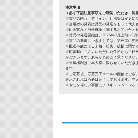
注意事項
＜必ず下記注意事項をご確認いただき、同
※賞品の内容、デザイン、仕様等は変更に
※当選者の発表は賞品の発送をもって代え
※応募状況・当落確認に関するお問い合わ
※賞品の発送開始は、2026年9月上旬～
※賞品の発送につきましては、第三者に委
※配送事故による未着、紛失、破損に関す
※応募時にご入力いただいた住所からご転
がございます。あらかじめご了承ください
※当選権利はご本人様に限らせていただき
ます。
※ご応募後、応募完了メールの配信はござ
表示されれば応募は完了しております。当
※やむを得ない事情によりキャンペーンを