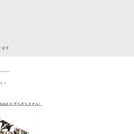
います
―――
ト！
 ぬぬむむぎちぎちタオル）