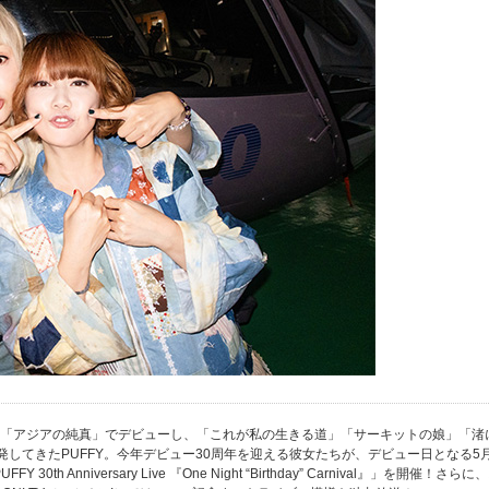
グル「アジアの純真」でデビューし、「これが私の生きる道」「サーキットの娘」「渚
してきたPUFFY。今年デビュー30周年を迎える彼女たちが、デビュー日となる5
 30th Anniversary Live 『One Night “Birthday” Carnival』」を開催！さらに