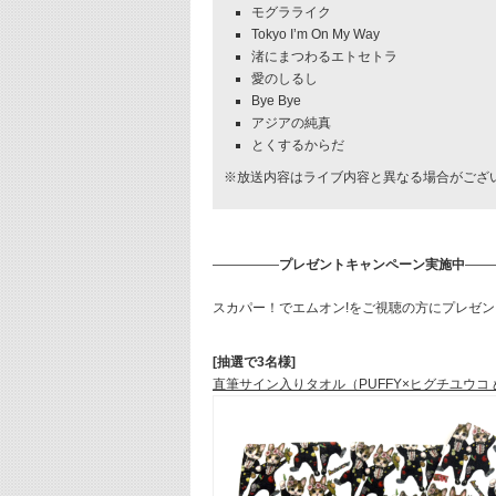
モグラライク
Tokyo I’m On My Way
渚にまつわるエトセトラ
愛のしるし
Bye Bye
アジアの純真
とくするからだ
※放送内容はライブ内容と異なる場合がござ
―――――
プレゼントキャンペーン実施中
――
スカパー！でエムオン!をご視聴の方にプレゼン
[抽選で3名様]
直筆サイン入りタオル（PUFFY×ヒグチユウコ