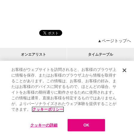
▲ページトップへ
オンエアリスト
タイムテーブル
プログラムリスト
チャート
お客様がウェブサイトを訪問されると、お客様のブラウザ上
に情報を保存、またはお客様のブラウザ上から情報を取得す
M-ON!
アーティストリスト
リクエスト
ることがあります。この情報は、お客様、お客様の好み、ま
RECOMMEND
たはお客様のデバイスに関するもので、ほとんどの場合、サ
イトをお客様の期待通りに動作させるために使用されます。
インフォメーション
|
プレゼント&ご招待
この情報は通常、直接お客様を特定するものではありません
MUSIC ON! TV（エムオン!）とは？
|
サポート
が、よりパーソナライズされたウェブ体験を提供することが
サイト案内
|
エムオン!友の会
|
クッキーの詳細
できます。
クッキーポリシー
M-ON! BOOKS
|
運営会社
クッキーの詳細
OK
©
Sony Music Solutions Inc. All rights reserved.