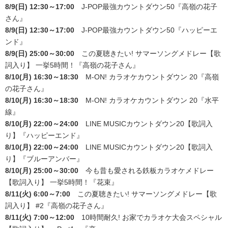
8/9(日) 12:30～17:00
J-POP最強カウントダウン50
『高嶺の花子
さん』
8/9(日) 12:30～17:00
J-POP最強カウントダウン50
『ハッピーエ
ンド』
8/9(日) 25:00～30:00
この夏聴きたい! サマーソングメドレー【歌
詞入り】 一挙5時間！
『高嶺の花子さん』
8/10(月) 16:30～18:30
M-ON! カラオケカウントダウン 20
『高嶺
の花子さん』
8/10(月) 16:30～18:30
M-ON! カラオケカウントダウン 20
『水平
線』
8/10(月) 22:00～24:00
LINE MUSICカウントダウン20【歌詞入
り】
『ハッピーエンド』
8/10(月) 22:00～24:00
LINE MUSICカウントダウン20【歌詞入
り】
『ブルーアンバー』
8/10(月) 25:00～30:00
今も昔も愛される鉄板カラオケメドレー
【歌詞入り】 一挙5時間！
『花束』
8/11(火) 6:00～7:00
この夏聴きたい! サマーソングメドレー【歌
詞入り】 #2
『高嶺の花子さん』
8/11(火) 7:00～12:00
10時間耐久! お家でカラオケ大会スペシャル