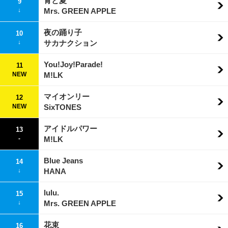
青と夏
9
↓
Mrs. GREEN APPLE
夜の踊り子
10
↓
サカナクション
You!Joy!Parade!
11
NEW
M!LK
マイオンリー
12
NEW
SixTONES
アイドルパワー
13
-
M!LK
Blue Jeans
14
↓
HANA
lulu.
15
↓
Mrs. GREEN APPLE
花束
16