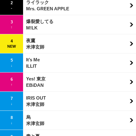
ライラック
2
-
Mrs. GREEN APPLE
爆裂愛してる
3
↑
M!LK
夜鷹
4
NEW
米津玄師
It’s Me
5
↓
ILLIT
Yes! 東京
6
↑
EBiDAN
IRIS OUT
7
↓
米津玄師
烏
8
↓
米津玄師