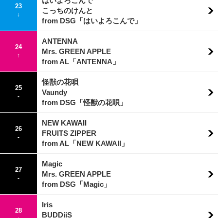
はいよろこんで
23
こっちのけんと
↓
from DSG「はいよろこんで」
ANTENNA
24
Mrs. GREEN APPLE
↑
from AL「ANTENNA」
怪獣の花唄
25
Vaundy
-
from DSG「怪獣の花唄」
NEW KAWAII
26
FRUITS ZIPPER
-
from AL「NEW KAWAII」
Magic
27
Mrs. GREEN APPLE
-
from DSG「Magic」
Iris
28
BUDDiiS