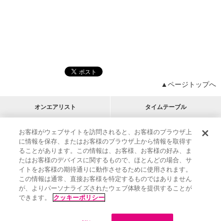
▲ページトップへ
オンエアリスト
タイムテーブル
プログラムリスト
チャート
お客様がウェブサイトを訪問されると、お客様のブラウザ上
に情報を保存、またはお客様のブラウザ上から情報を取得す
M-ON!
アーティストリスト
リクエスト
RECOMMEND
ることがあります。この情報は、お客様、お客様の好み、ま
たはお客様のデバイスに関するもので、ほとんどの場合、サ
イトをお客様の期待通りに動作させるために使用されます。
インフォメーション
|
プレゼント&ご招待
この情報は通常、直接お客様を特定するものではありません
MUSIC ON! TV（エムオン!）とは？
|
サポート
が、よりパーソナライズされたウェブ体験を提供することが
サイト案内
|
エムオン!友の会
|
クッキーの詳細
できます。
クッキーポリシー
M-ON! BOOKS
|
運営会社