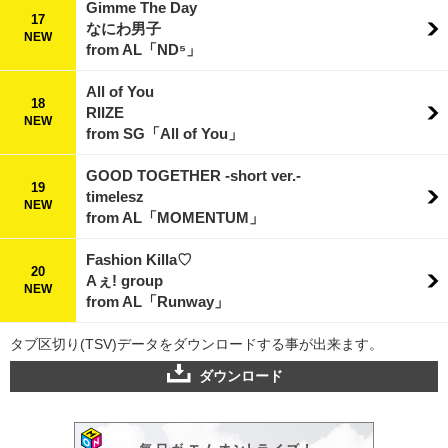
Gimme The Day
17
なにわ男子
NEW
from AL「ND⁵」
All of You
18
RIIZE
NEW
from SG「All of You」
GOOD TOGETHER -short ver.-
19
timelesz
NEW
from AL「MOMENTUM」
Fashion Killa♡
20
Aぇ! group
NEW
from AL「Runway」
タブ区切り(TSV)データをダウンロードする事が出来ます。
ダウンロード