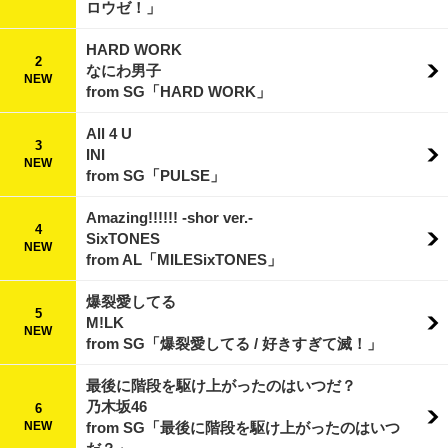
ロウゼ！」
HARD WORK
2
なにわ男子
NEW
from SG「HARD WORK」
All 4 U
3
INI
NEW
from SG「PULSE」
Amazing!!!!!! -shor ver.-
4
SixTONES
NEW
from AL「MILESixTONES」
爆裂愛してる
5
M!LK
NEW
from SG「爆裂愛してる / 好きすぎて滅！」
最後に階段を駆け上がったのはいつだ？
乃木坂46
6
NEW
from SG「最後に階段を駆け上がったのはいつ