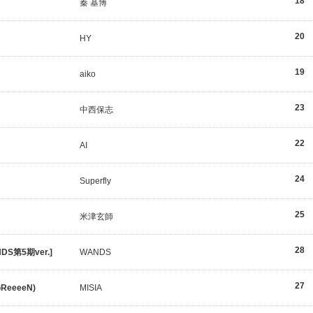
18
秦 基博
20
HY
19
aiko
23
中西保志
22
AI
24
Superfly
25
米津玄師
28
S第5期ver.]
WANDS
27
ReeeeN)
MISIA