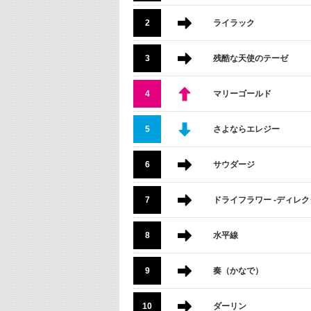
2
ライラック
3
残酷な天使のテーゼ
4
マリーゴールド
5
さよならエレジー
6
サウダージ
7
ドライフラワー -ディレクタ
8
水平線
9
奏（かなで）
10
ダーリン