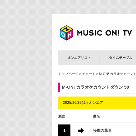
オンエアリスト
タイムテーブル
トップページ
>
チャート
>
M-ON! カラオケカウント
M-ON! カラオケカウントダウン 50
2025/10/25(土) オンエア
順位
曲名
1
怪獣の花唄