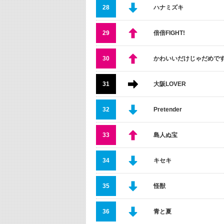
28
ハナミズキ
29
倍倍FIGHT!
30
かわいいだけじゃだめで
31
大阪LOVER
32
Pretender
33
島人ぬ宝
34
キセキ
35
怪獣
36
青と夏