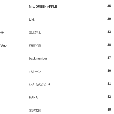
35
Mrs. GREEN APPLE
39
tuki.
43
ーを
清水翔太
38
er.-
斉藤和義
47
back number
40
バルーン
41
いきものがかり
42
HANA
45
米津玄師