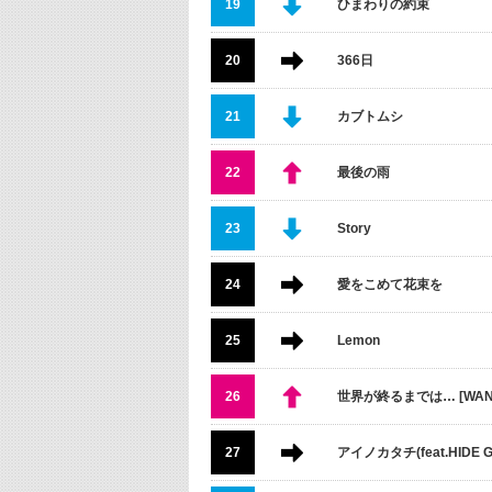
19
ひまわりの約束
20
366日
21
カブトムシ
22
最後の雨
23
Story
24
愛をこめて花束を
25
Lemon
26
世界が終るまでは… [WAND
27
アイノカタチ(feat.HIDE G