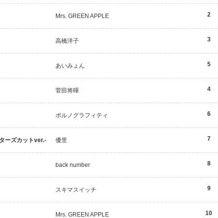
2
Mrs. GREEN APPLE
3
高橋洋子
5
あいみょん
4
菅田将暉
6
ポルノグラフィティ
7
ーズカットver.-
優里
8
back number
9
スキマスイッチ
10
Mrs. GREEN APPLE