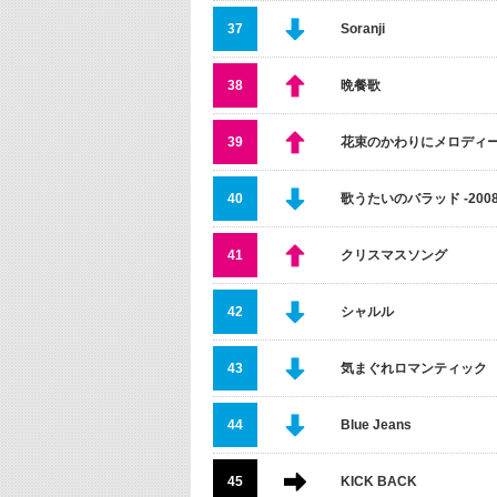
37
Soranji
38
晩餐歌
39
花束のかわりにメロディ
40
歌うたいのバラッド -2008V
41
クリスマスソング
42
シャルル
43
気まぐれロマンティック
44
Blue Jeans
45
KICK BACK