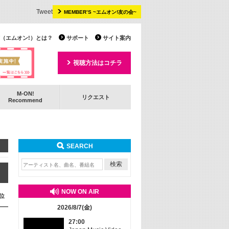
Tweet
MEMBER’S ~エムオン!友の会~
 TV（エムオン!）とは？
サポート
サイト案内
視聴方法はコチラ
M-ON!
リクエスト
Recommend
SEARCH
ア
NOW ON AIR
位
2026/8/7(金)
27:00