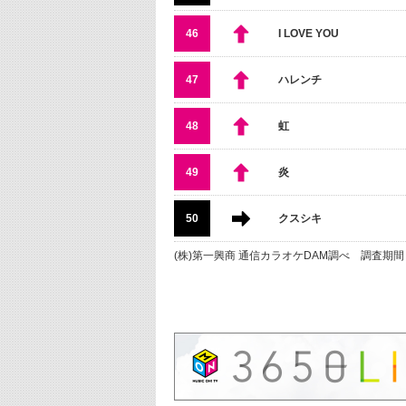
46
I LOVE YOU
47
ハレンチ
48
虹
49
炎
50
クスシキ
(株)第一興商 通信カラオケDAM調べ 調査期間：20