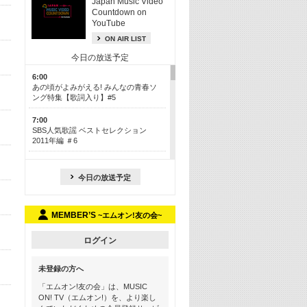
Japan Music Video
Countdown on
YouTube
ON AIR LIST
今日の放送予定
6:00
あの頃がよみがえる! みんなの青春ソ
ング特集【歌詞入り】#5
7:00
SBS人気歌謡 ベストセレクション
2011年編 ＃6
8:30
今も昔も愛される鉄板カラオケメドレ
今日の放送予定
ー【歌詞入り】 一挙5時間！
13:30
MEMBER’S
~エムオン!友の会~
Apple Music カウントダウン 20
15:30
ログイン
この夏聴きたい! サマーソングメドレ
ー【歌詞入り】 #5
未登録の方へ
16:30
「エムオン!友の会」は、MUSIC
あのころK-POPヒッツ! 2018→2021年
ON! TV（エムオン!）を、より楽し