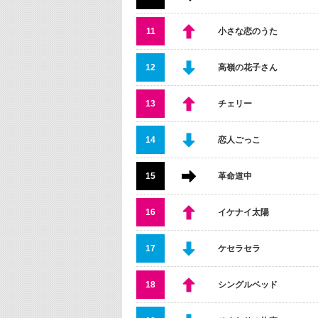
11
小さな恋のうた
12
高嶺の花子さん
13
チェリー
14
恋人ごっこ
15
革命道中
16
イケナイ太陽
17
ケセラセラ
18
シングルベッド