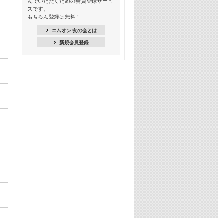
んでいただくための会員登録サービ
18:30
スです。
M-ON! Countdown K
もちろん登録は無料！
20:00
エムオン!友の会とは
M-ON! カラオケカウントダウン 20
新規会員登録
22:00
耳に残る歴代CMソングメドレー
22:30
フェスで見たい! 人気アーティストの
ライブミュージックビデオ特集
23:00
SUPER EIGHT特集
24:00
あのころヒッツ! 2025年
25:00
エムオン! ヒッツ
26:00
歴代カラオケスーパーヒッツ
27:00
Japan Music Video Countdown on
YouTube