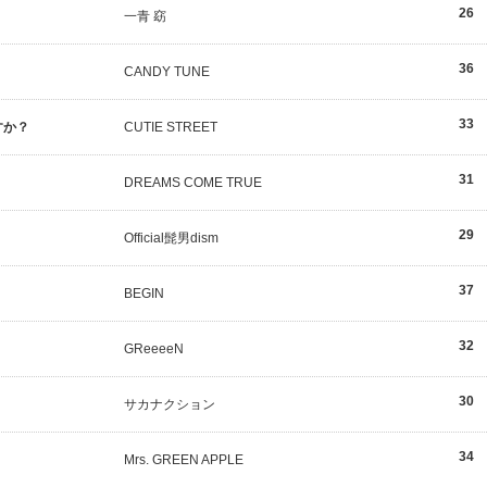
26
一青 窈
36
CANDY TUNE
33
すか？
CUTIE STREET
31
DREAMS COME TRUE
29
Official髭男dism
37
BEGIN
32
GReeeeN
30
サカナクション
34
Mrs. GREEN APPLE