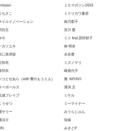
miyavi-
ミスマガジン2003
上ちさこ
ミドリカワ書房
サイルイノベーション
南乃梨子
切坊主
宮川 愛
奈斗
ミト feat.原田郁子
トカツユキ
南 明奈
田に美津留
水谷豊
元智衣
ミズノマリ
崎羽衣
峰香代子
ツコとせあら（with 響のもう１人）
雅 -MIYAVI-
ラーボールズ
溝渕 文
完成ブレイブ
ミケル
こうせつ
ミーマイナー
浦サリー
みうらじゅん
浦涼介
弥緒
ON
みきとP