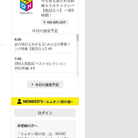
今も昔も愛される鉄
板カラオケメドレー
【歌詞入り】 一挙5
時間！
ON AIR LIST
今日の放送予定
6:00
あの頃がよみがえる! みんなの青春ソ
ング特集【歌詞入り】#5
7:00
SBS人気歌謡 ベストセレクション
2011年編 ＃6
8:30
今も昔も愛される鉄板カラオケメドレ
今日の放送予定
ー【歌詞入り】 一挙5時間！
13:30
MEMBER’S
~エムオン!友の会~
Apple Music カウントダウン 20
15:30
ログイン
この夏聴きたい! サマーソングメドレ
ー【歌詞入り】 #5
未登録の方へ
16:30
「エムオン!友の会」は、MUSIC
あのころK-POPヒッツ! 2018→2021年