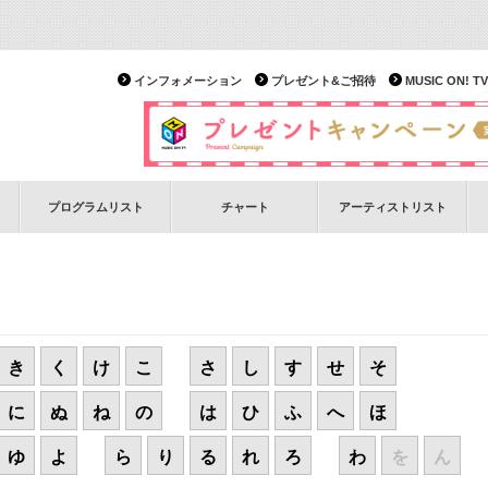
インフォメーション
プレゼント&ご招待
MUSIC ON!
プログラムリスト
チャート
アーティストリスト
き
く
け
こ
さ
し
す
せ
そ
に
ぬ
ね
の
は
ひ
ふ
へ
ほ
ゆ
よ
ら
り
る
れ
ろ
わ
を
ん