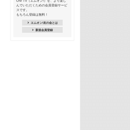
ON! TV（エムオン!）を、より楽し
んでいただくための会員登録サービ
18:30
スです。
M-ON! Countdown K
もちろん登録は無料！
20:00
エムオン!友の会とは
M-ON! カラオケカウントダウン 20
新規会員登録
22:00
耳に残る歴代CMソングメドレー
22:30
フェスで見たい! 人気アーティストの
ライブミュージックビデオ特集
23:00
SUPER EIGHT特集
24:00
あのころヒッツ! 2025年
25:00
エムオン! ヒッツ
26:00
歴代カラオケスーパーヒッツ
27:00
Japan Music Video Countdown on