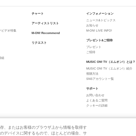
チャート
インフォメーション
ニュース&トピックス
アーティストリスト
お知らせ
クビデオ特集
M-ON! LIVE INFO!
M-ON! Recommend
プレゼント&ご招待
リクエスト
プレゼント
ご招待
番組
MUSIC ON! TV（エムオン!）とは？
MUSIC ON! TV（エムオン!）紹介
視聴方法
SNSアカウント一覧
サポート
お問い合わせ
よくあるご質問
クッキーの詳細
存、またはお客様のブラウザ上から情報を取得す
のデバイスに関するもので、ほとんどの場合、サ