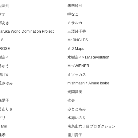
起法則
未来玲可
サオ
岬なこ
郷あき
ミサルカ
aruka World Domination Project
三澤紗千香
.8
Mr.JiNGLES
.ROSE
ミスMaps
樹奈々
水樹奈々×T.M.Revolution
谷ゆう
Mrs.WiENER
汁's
ミソッカス
重さゆみ
mishmash＊Aimee Isobe
光岡昌美
森愛子
蜜矢
月ありさ
みとともみ
ドリ
水瀬いのり
nami
南烏山六丁目プロダクション
佳孝
嶺川貴子