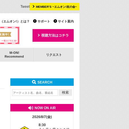
Tweet
MEMBER’S ~エムオン!友の会~
 TV（エムオン!）とは？
サポート
サイト案内
視聴方法はコチラ
M-ON!
リクエスト
Recommend
SEARCH
NOW ON AIR
2026/8/7(金)
8:30