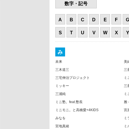
数字・記号
A
B
C
D
E
F
S
T
U
V
W
X
み
未来
美
三木道三
三
三宅伸治プロジェクト
ミ
ミッキー
三善
三浦純
ミ
ミニ塾。feat.塾長
雅 -
ミニモニ。と高橋愛+4KIDS
宮
みなを
ミ
宮地真緒
ミ