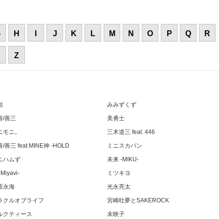
G
H
I
J
K
L
M
N
O
P
Q
R
Y
Z
結
みみずくず
善/善三
美勇士
ニモニ。
三木道三 feat. 446
/善三 feat.MINE神 -HOLD
ミニスカパン
ニハムず
未来 -MIKU-
Miyavi-
ミツキヨ
原永海
光永亮太
ラクルオブライフ
宮崎吐夢とSAKEROCK
ルクティース
未映子