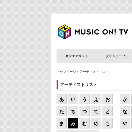
オンエアリスト
タイムテーブル
トップページ
> アーティストリスト
アーティストリスト
あ
い
う
え
お
か
た
ち
つ
て
と
な
ま
み
む
め
も
や