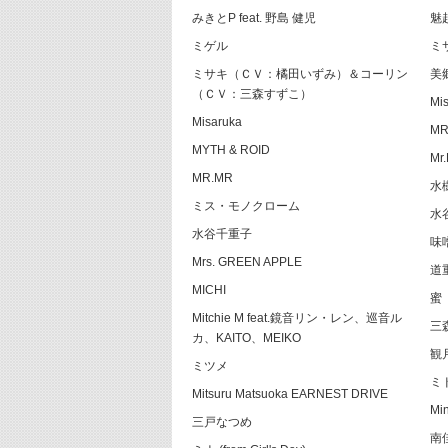
みきとP feat. 野島 健児
魅
ミゲル
ミ
ミサキ（ＣＶ：橘田いずみ）＆コーリン
美
（ＣＶ：三森すずこ）
Mis
Misaruka
MR
MYTH & ROID
Mr
MR.MR
水
ミス・モノクローム
水
水谷千重子
味噌
Mrs. GREEN APPLE
道
MICHI
蜜
Mitchie M feat.鏡音リン・レン、巡音ル
三
カ、KAITO、MEIKO
観
ミツメ
ミ
Mitsuru Matsuoka EARNEST DRIVE
Mi
三戸なつめ
南