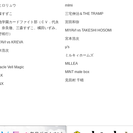
ヒロリュウ
mImi
森すずこ
三宅伸治＆THE TRAMP
地学園カードファイト部（ＣＶ．代永
宮田和弥
、奈良徹、三森すずこ、橘田いずみ、
MIYAVI vs TAKESHI HOSOMI
野裕行）
宮本浩次
YAVI vs KREVA
μ's
本浩次
ミルキィホームズ
MILLEA
acle Vell Magic
MINT mate box
LK
見田村 千晴
NX