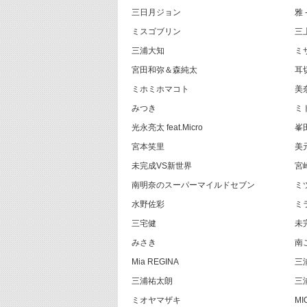
三日月ジョン
雅 -
ミスゴブリン
三
三浦大知
ミ
宮田和弥＆森純太
耳
ミホミホマコト
美
みつき
ミ
光永亮太 feat.Micro
峯
宮本笑里
美
未完成VS新世界
宮
南明奈のスーパーマイルドセブン
ミ
水野佐彩
ミ
三宅健
未
みさき
南
Mia REGINA
三
三浦祐太朗
三
ミオヤマザキ
MI