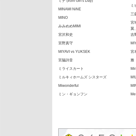
ミナ (from Girl's Day)
ミ
MINAMI NiNE
三
MINO
宮
みみめめMIMI
翼
宮沢和史
吉
宮野真守
MI
MIYAVI vs YUKSEK
宮
宮脇詩音
雅
ミライスカート
Mir
ミルキィホームズ シスターズ
M!
Miwonderful
MI
ミン・ギョンフン
Me