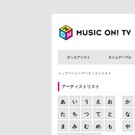
オンエアリスト
タイムテーブル
トップページ
> アーティストリスト
アーティストリスト
あ
い
う
え
お
か
た
ち
つ
て
と
な
ま
み
む
め
も
や