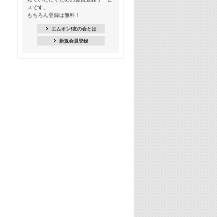
18:30
スです。
M-ON! Countdown K
もちろん登録は無料！
20:00
エムオン!友の会とは
M-ON! カラオケカウントダウン 20
新規会員登録
22:00
耳に残る歴代CMソングメドレー
22:30
フェスで見たい! 人気アーティストの
ライブミュージックビデオ特集
23:00
SUPER EIGHT特集
24:00
あのころヒッツ! 2025年
25:00
エムオン! ヒッツ
26:00
歴代カラオケスーパーヒッツ
27:00
Japan Music Video Countdown on
YouTube