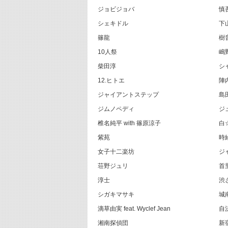
ジョビジョバ
慎
シェキドル
下
篠龍
樹
10人祭
嶋野
柴田淳
シ
12.ヒトエ
陣
ジャイアントステップ
島
ジムノペディ
ジ
椎名純平 with 篠原涼子
白
紫苑
時
女子十二楽坊
ジ
荘野ジュリ
首
淳士
渋
シガキマサキ
城
滴草由実 feat. Wyclef Jean
自
湘南探偵団
新