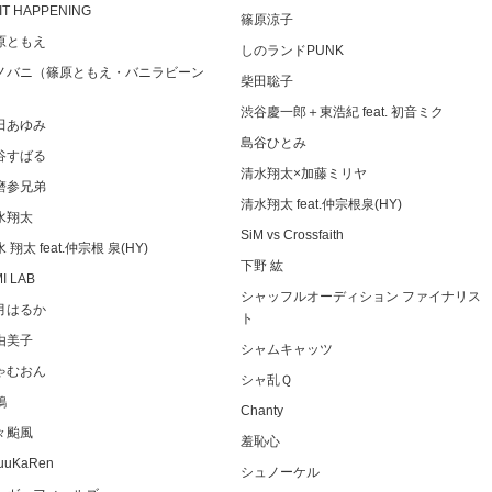
IT HAPPENING
篠原涼子
原ともえ
しのランドPUNK
ノバニ（篠原ともえ・バニラビーン
柴田聡子
）
渋谷慶一郎＋東浩紀 feat. 初音ミク
田あゆみ
島谷ひとみ
谷すばる
清水翔太×加藤ミリヤ
磨参兄弟
清水翔太 feat.仲宗根泉(HY)
水翔太
SiM vs Crossfaith
 翔太 feat.仲宗根 泉(HY)
下野 紘
MI LAB
シャッフルオーディション ファイナリス
月はるか
ト
由美子
シャムキャッツ
ゃむおん
シャ乱Ｑ
鶏
Chanty
々颱風
羞恥心
uuKaRen
シュノーケル