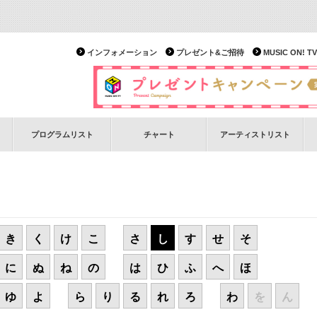
インフォメーション
プレゼント&ご招待
MUSIC ON!
プログラムリスト
チャート
アーティストリスト
き
く
け
こ
さ
し
す
せ
そ
に
ぬ
ね
の
は
ひ
ふ
へ
ほ
ゆ
よ
ら
り
る
れ
ろ
わ
を
ん