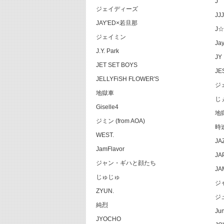
J
ジェイディーズ
JJJ
JAY'ED×若旦那
J☆
ジェイミン
Jay
J.Y. Park
JY
JET SET BOYS
JE
JELLYFiSH FLOWER'S
ジ
地獄車
じ
Giselle4
地
ジミン (from AOA)
時
WEST.
JA
JamFlavor
JA
ジャン・ギハと顔たち
JA
じゅじゅ
ジ
ZYUN.
ジ
純烈
Jun
JYOCHO