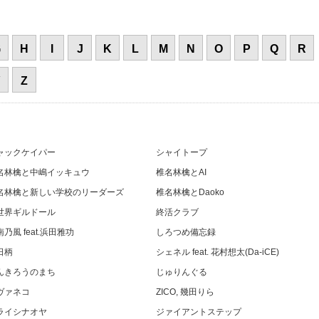
G
H
I
J
K
L
M
N
O
P
Q
R
Y
Z
ャックケイパー
シャイトープ
名林檎と中嶋イッキュウ
椎名林檎とAI
名林檎と新しい学校のリーダーズ
椎名林檎とDaoko
世界ギルドール
終活クラブ
乃風 feat.浜田雅功
しろつめ備忘録
日柄
シェネル feat. 花村想太(Da-iCE)
んきろうのまち
じゅりんぐる
ヴァネコ
ZICO, 幾田りら
ライシナオヤ
ジァイアントステップ