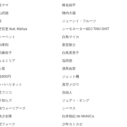
吾ママ
椎名純平
山武徳
陣内大蔵
音
ジューシイ・フルーツ
百恵 feat. Mahya
シーモネーター&DJ TAKI-SHIT
ャーベット
白鳥マイカ
内孝則
新堂敦士
田麻依子
白鳥英美子
ュエミリア
塩田悠
☆星
滴草由実
給800円
ジェット機
ャパハリネット
真空メロウ
里フジコ
自由人
さ知らズ
ジュディ・オング
南ウォーリアーズ
シーマス
決少女隊
白井裕紀 de MoNiCa
宿フォーク
少年カミカゼ