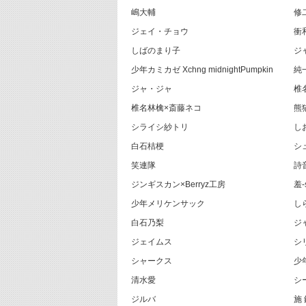
嶋大輔
修
ジェイ・チョウ
衝
しばのまり子
ジ
少年カミカゼ Xchng midnightPumpkin
純
ジャ・ジャ
椎
椎名林檎×斎藤ネコ
熊猫
シライシ紗トリ
し
白石桔梗
シ
笑連隊
詩
ジンギスカン×Berryz工房
羞-
少年メリケンサック
し
白石乃梨
ジ
ジェイムス
シ
シャークス
少
清水愛
シ
ジルバ
施