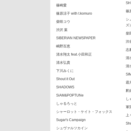
SH
篠崎愛
篠
篠原涼子 with t.komuro
シ
柴咲コウ
ズ
渋沢 葉
柴
SIBERIAN NEWSPAPER
渋
嶋野百恵
志
清水翔太 feat.小田和正
清
清水弘貴
清水
下川みくに
SI
Shout it Out
霜
SHADOWS
釈
SiAM&POPTUNe
し
しゃるろっと
軍
シャーロット・ケイト・フォックス
上
Sugar's Campaign
Sh
シュヴァルツカイン