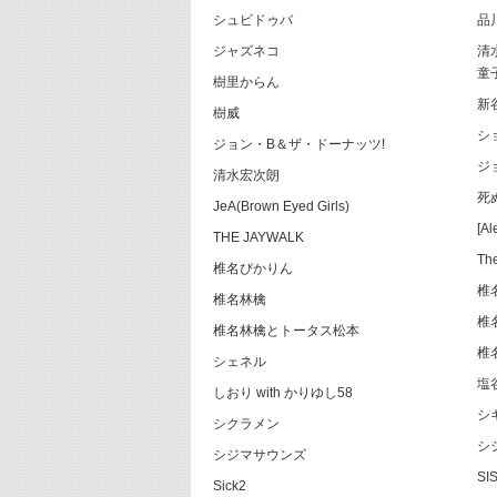
シュビドゥバ
品
ジャズネコ
清水
童子
樹里からん
新
樹威
シ
ジョン・B＆ザ・ドーナッツ!
ジ
清水宏次朗
死
JeA(Brown Eyed Girls)
[Al
THE JAYWALK
The
椎名ぴかりん
椎
椎名林檎
椎
椎名林檎とトータス松本
椎
シェネル
塩谷
しおり with かりゆし58
シ
シクラメン
シ
シジマサウンズ
SI
Sick2