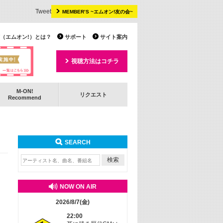
Tweet
MEMBER’S ~エムオン!友の会~
 TV（エムオン!）とは？
サポート
サイト案内
視聴方法はコチラ
M-ON!
リクエスト
Recommend
SEARCH
NOW ON AIR
2026/8/7(金)
22:00