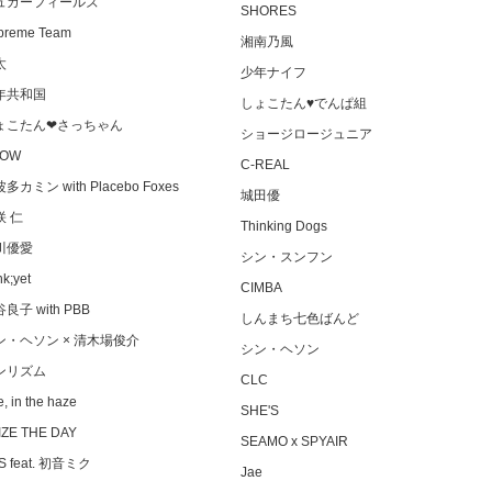
ュガーフィールズ
SHORES
preme Team
湘南乃風
太
少年ナイフ
年共和国
しょこたん♥でんぱ組
ょこたん❤さっちゃん
ショージロージュニア
HOW
C-REAL
多カミン with Placebo Foxes
城田優
咲 仁
Thinking Dogs
川優愛
シン・スンフン
k;yet
CIMBA
良子 with PBB
しんまち七色ばんど
ン・ヘソン × 清木場俊介
シン・ヘソン
ンリズム
CLC
, in the haze
SHE'S
IZE THE DAY
SEAMO x SPYAIR
S feat. 初音ミク
Jae