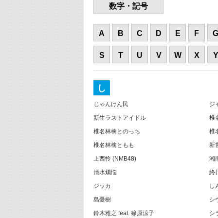
数字・記号
A
B
C
D
E
F
S
T
U
V
W
X
し
じゃんけん民
ジ
新生ラストアイドル
椎
椎名林檎とのっち
椎
椎名林檎ともも
新
上西怜 (NMB48)
湘南
清水煩悩
終
ジッカ
し
島憂樹
シ
鈴木雅之 feat. 篠原涼子
シ