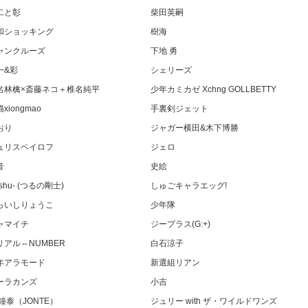
二と彰
柴田英嗣
和ショッキング
樹海
ャンクルーズ
下地 勇
一&彩
シェリーズ
名林檎×斎藤ネコ＋椎名純平
少年カミカゼ Xchng GOLLBETTY
xiongmao
手裏剣ジェット
おり
ジャガー横田&木下博勝
ュリスペイロフ
ジェロ
音
史絵
shu- (つるの剛士)
しゅごキャラエッグ!
らいしりょうこ
少年隊
ャマイチ
ジープラス(G:+)
リアル⇔NUMBER
白石涼子
年アラモード
新選組リアン
ーラカンズ
小吉
 鐘泰（JONTE）
ジュリー with ザ・ワイルドワンズ