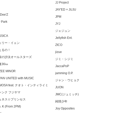
JJ Project
JAY'ED × JUJU
Dee'Z
JPM
 Park
JYJ
ジェジュン
SSICA
Jellyfish Ent.
ェリー・イェン
ZICO
ぇるの！
jizue
獄の沙汰オールスターズ
ジミ・シジミ
速36㎞
JaccaPoP
ZEE MINOR
jamming O.P.
PAN UNITED with MUSIC
ジャン・ウヒョク
MOSA feat. ナオト・インティライミ
JUON
ャンク フジヤマ
JMC(ジュミッチ)
ュネス☆プリンセス
純情少年
. K (From 2PM)
Joy Opposites