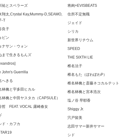
川祐とスベラーズ
将絢×EVISBEATS
翔太,Crystal Kay,Mummy-D,SEAMO,
住所不定無職
-T
ジェイド
谷良子
シリカ
ョピン
新世界リチウム
ョナサン・ウォン
SPEED
ぬまで生きるもんズ
THE SIXTH LIE
exandros]
椎名法子
 John's Guerrilla
椎名もた（ぽわぽわP）
名へきる
椎名林檎と斎藤ネコカルテット
名林檎と宇多田ヒカル
椎名林檎と宮本浩次
名林檎と中田ヤスタカ（CAPSULE）
塩ノ谷 早耶香
哲 FEAT. VOCAL 露崎春女
Shiggy Jr.
ギ
宍戸留美
シド・カフカ
志田サマー新井サマー
STAR19
シド