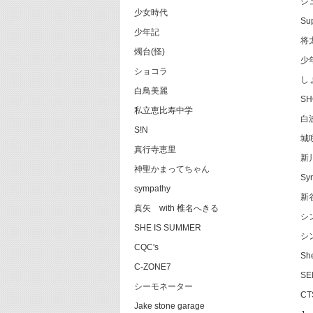
シ
少女時代
Su
少年記
将
燭台(怪)
少
ショコラ
し
白鳥美麗
S
私立恵比寿中学
白波
S!N
城
真行寺恵里
新
神聖かまってちゃん
Syn
sympathy
新谷
真矢 with 椎名へきる
シ
SHE IS SUMMER
シ
CQC's
She
C-ZONE7
SE
シーモネーター
CT
Jake stone garage