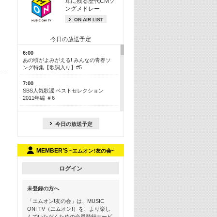
耳に残る歴代CMソ
ングメドレー
ON AIR LIST
今日の放送予定
6:00
あの頃がよみがえる! みんなの青春ソ
ング特集【歌詞入り】#5
7:00
SBS人気歌謡 ベストセレクション
2011年編 ＃6
8:30
今も昔も愛される鉄板カラオケメドレ
今日の放送予定
ー【歌詞入り】 一挙5時間！
13:30
MEMBER’S
~エムオン!友の会~
Apple Music カウントダウン 20
15:30
ログイン
この夏聴きたい! サマーソングメドレ
ー【歌詞入り】 #5
未登録の方へ
16:30
「エムオン!友の会」は、MUSIC
あのころK-POPヒッツ! 2018→2021年
ON! TV（エムオン!）を、より楽し
んでいただくための会員登録サービ