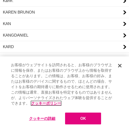
Karin.
KAREN BRUNON
KAN
KANGDANIEL
KARD
KEANA
お客様がウェブサイトを訪問されると、お客様のブラウザ上
kiki vivi lily
に情報を保存、またはお客様のブラウザ上から情報を取得す
ることがあります。この情報は、お客様、お客様の好み、ま
Kiss Bee
たはお客様のデバイスに関するもので、ほとんどの場合、サ
イトをお客様の期待通りに動作させるために使用されます。
この情報は通常、直接お客様を特定するものではありません
KISEOP&HOON(from U-KISS)
が、よりパーソナライズされたウェブ体験を提供することが
できます。
クッキーポリシー
KIDS
KID FRESINO
クッキーの詳細
OK
Kidori Kidori