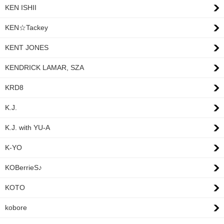
KEN ISHII
KEN☆Tackey
KENT JONES
KENDRICK LAMAR, SZA
KRD8
K.J.
K.J. with YU-A
K-YO
KOBerrieS♪
KOTO
kobore