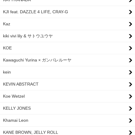
KJI feat. DAZZLE 4 LIFE, CRAY-G
Kaz
kiki vivi lily & サトウユウヤ
KOE
Kawaguchi Yurina × ガンバレルーヤ
kein
KEVIN ABSTRACT
Koe Wetzel
KELLY JONES
Khamai Leon
KANE BROWN, JELLY ROLL