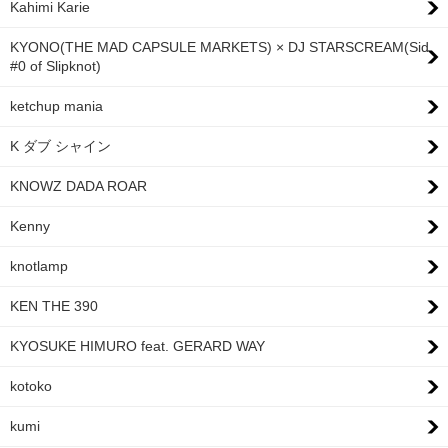
Kahimi Karie
KYONO(THE MAD CAPSULE MARKETS) × DJ STARSCREAM(Sid
#0 of Slipknot)
ketchup mania
K ダブ シャイン
KNOWZ DADA ROAR
Kenny
knotlamp
KEN THE 390
KYOSUKE HIMURO feat. GERARD WAY
kotoko
kumi