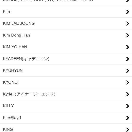
Kitri
KIM JAE JOONG
Kim Dong Han
KIM YO HAN
KYADEEN(キャディ～ン)
KYUHYUN
KYONO
Kyrie（アイナ・ジ・エンド）
KILLY
Kill=Slayd
KING