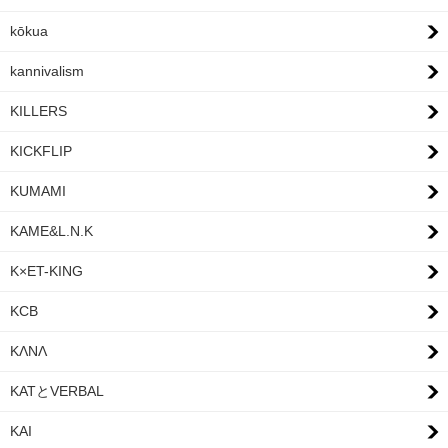
kōkua
kannivalism
KILLERS
KICKFLIP
KUMAMI
KAME&L.N.K
K×ET-KING
KCB
KΛNΛ
KATとVERBAL
KAI