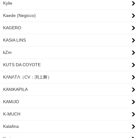
Kylie
Kaede (Negicco)
KAGERO
KASIA LINS
kZm
KUTS DA COYOTE
KΛNΛTΛ（CV：渕上舞）
KANIKAPILA
KAMIJO
K-MUCH
Kalafina