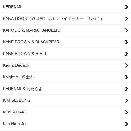
KERENMI
KANA-BOON（谷口鮪）× ネクライトーキー（もっさ）
KAROL G & MARIAH ANGELIQ
KANE BROWN & BLACKBEAR
KANE BROWN & H.E.R.
Kenta Dedachi
Knight A - 騎士A -
KERENMI & あたらよ
KIM SEJEONG
KEN MIYAKE
Kim Nam Joo