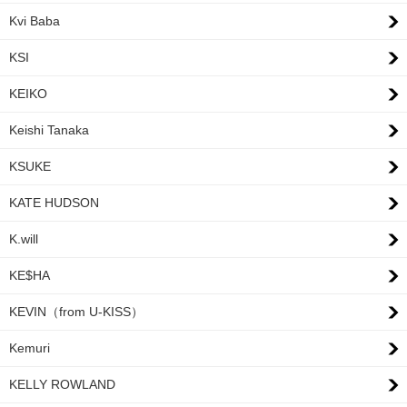
Kvi Baba
KSI
KEIKO
Keishi Tanaka
KSUKE
KATE HUDSON
K.will
KE$HA
KEVIN（from U-KISS）
Kemuri
KELLY ROWLAND