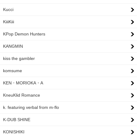
Kucci
KiiiKiii
KPop Demon Hunters
KANGMIN
kiss the gambler
komsume
KEN・MORIOKA・A
KneuKlid Romance
k. featuring verbal from m-flo
K-DUB SHINE
KONISHIKI