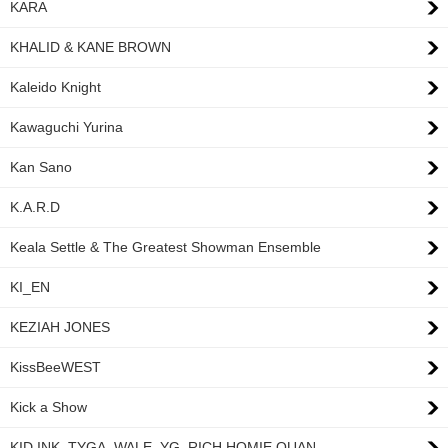
KARA
KHALID & KANE BROWN
Kaleido Knight
Kawaguchi Yurina
Kan Sano
K.A.R.D
Keala Settle & The Greatest Showman Ensemble
KI_EN
KEZIAH JONES
KissBeeWEST
Kick a Show
KID INK, TYGA, WALE, YG, RICH HOMIE QUAN