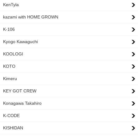
KenTyla
kazami with HOME GROWN
K-106
Kyogo Kawaguchi
KOOLOGI
KOTO
Kimeru
KEY GOT CREW
Konagawa Takahiro
K-CODE
KISHIDAN