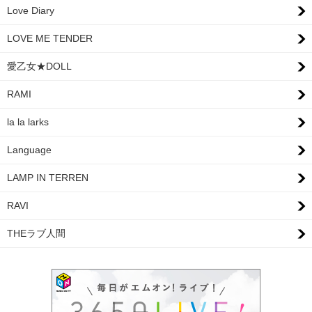
Love Diary
LOVE ME TENDER
愛乙女★DOLL
RAMI
la la larks
Language
LAMP IN TERREN
RAVI
THEラブ人間