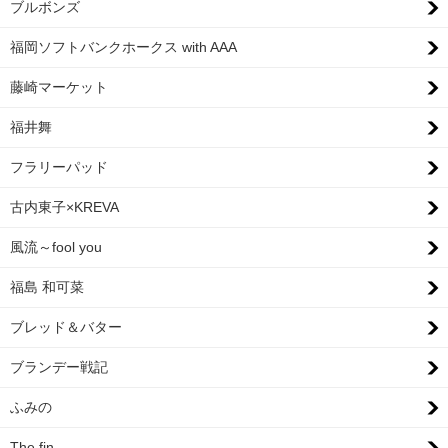
ブルボンズ
福岡ソフトバンクホークス with AAA
藤崎マーケット
福井舞
フラリーパッド
古内東子×KREVA
風流～fool you
福島 和可菜
ブレッド＆バター
ブランデー戦記
ふみの
The fin.