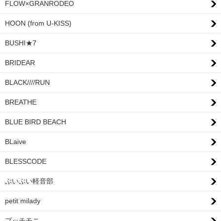
FLOW×GRANRODEO
HOON (from U-KISS)
BUSHI★7
BRIDEAR
BLACK////RUN
BREATHE
BLUE BIRD BEACH
BLaive
BLESSCODE
ぷいぷい軽音部
petit milady
プッチモニ