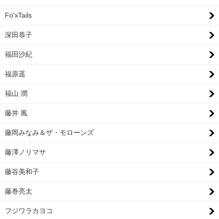
Fo'xTails
深田恭子
福田沙紀
福原遥
福山 潤
藤井 風
藤岡みなみ＆ザ・モローンズ
藤澤ノリマサ
藤谷美和子
藤巻亮太
フジワラカヨコ