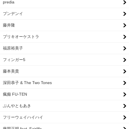
predia
プンデンイ
藤井隆
ブリキオーケストラ
福原裕美子
フィンガー5
藤本美貴
深田恭子 & The Two Tones
瘋癲 FU-TEN
ぶんやともあき
フリーウェイハイハイ
藤岡正明 feat. Fairlife