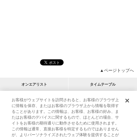
▲ページトップへ
オンエアリスト
タイムテーブル
プログラムリスト
チャート
お客様がウェブサイトを訪問されると、お客様のブラウザ上
に情報を保存、またはお客様のブラウザ上から情報を取得す
M-ON!
アーティストリスト
リクエスト
RECOMMEND
ることがあります。この情報は、お客様、お客様の好み、ま
たはお客様のデバイスに関するもので、ほとんどの場合、サ
イトをお客様の期待通りに動作させるために使用されます。
インフォメーション
|
プレゼント&ご招待
この情報は通常、直接お客様を特定するものではありません
MUSIC ON! TV（エムオン!）とは？
|
サポート
が、よりパーソナライズされたウェブ体験を提供することが
サイト案内
|
エムオン!友の会
|
クッキーの詳細