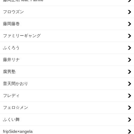
フロウズン
藤岡藤巻
ファミリーギャング
ふくろう
藤井リナ
腐男塾
普天間かおり
フレディ
フェロ☆メン
ふくい舞
fripSide×angela