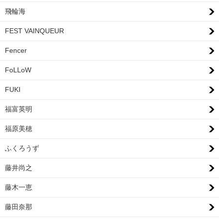
飛輪海
FEST VAINQUEUR
Fencer
FoLLoW
FUKI
福富英明
福原美穂
ふくろうず
藤井尚之
藤木一恵
藤田奈那