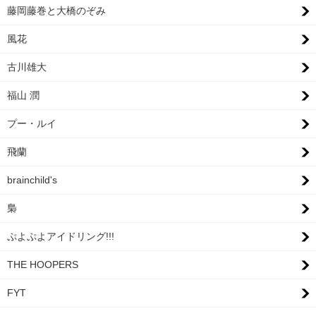
藤岡藤巻と大橋のぞみ
風花
古川雄大
福山 潤
プー・ルイ
飛蘭
brainchild's
梟
ぷよぷよアイドリング!!!
THE HOOPERS
FYT