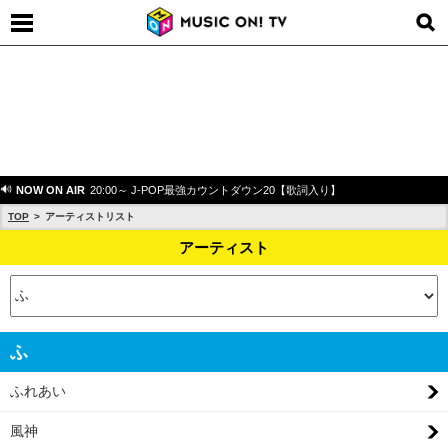
NOW ON AIR
20:00～ J-POP最強カウントダウン20【歌詞入り】
TOP
アーティストリスト
アーティスト
ふ
ふれあい
風神