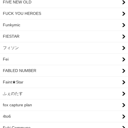
FIVE NEW OLD
FUCK YOU HEROES
Funkymic
FIESTAR
フィソン
Fei
FABLED NUMBER
Faint★Star
ふぇのたす
fox capture plan
4to6
Fuki Commune